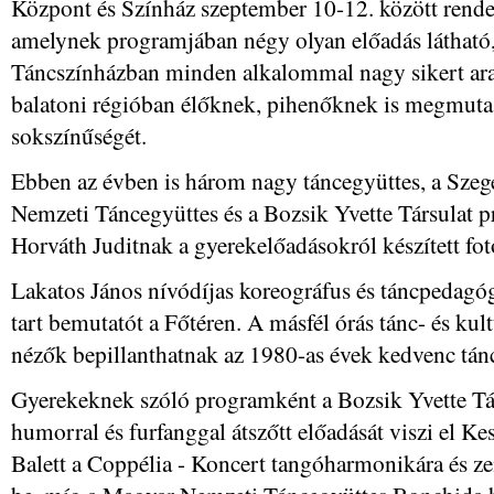
Központ és Színház szeptember 10-12. között rendez
amelynek programjában négy olyan előadás látható
Táncszínházban minden alkalommal nagy sikert arat
balatoni régióban élőknek, pihenőknek is megmuta
sokszínűségét.
Ebben az évben is három nagy táncegyüttes, a Szege
Nemzeti Táncegyüttes és a Bozsik Yvette Társulat pr
Horváth Juditnak a gyerekelőadásokról készített fotó
Lakatos János nívódíjas koreográfus és táncpedag
tart bemutatót a Főtéren. A másfél órás tánc- és kul
nézők bepillanthatnak az 1980-as évek kedvenc tánc
Gyerekeknek szóló programként a Bozsik Yvette T
humorral és furfanggal átszőtt előadását viszi el Ke
Balett a Coppélia - Koncert tangóharmonikára és z