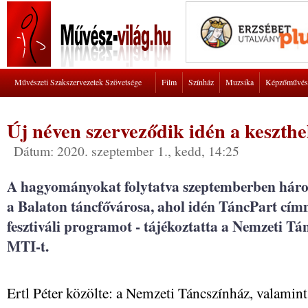
Művészeti Szakszervezetek Szövetsége
Film
Színház
Muzsika
Képzőművés
Új néven szerveződik idén a keszthel
Dátum: 2020. szeptember 1., kedd, 14:25
A hagyományokat folytatva szeptemberben három
a Balaton táncfővárosa, ahol idén TáncPart cím
fesztiváli programot - tájékoztatta a Nemzeti Tá
MTI-t.
Ertl Péter közölte: a Nemzeti Táncszínház, valamin