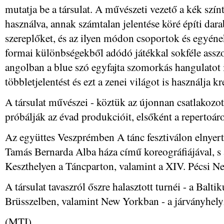
mutatja be a társulat. A művészeti vezető a kék szí
használva, annak számtalan jelentése köré építi dara
szereplőket, és az ilyen módon csoportok és egyének
formai különbségekből adódó játékkal sokféle asszo
angolban a blue szó egyfajta szomorkás hangulatot is
többletjelentést és ezt a zenei világot is használja k
A társulat művészei - köztük az újonnan csatlakozott
próbálják az évad produkcióit, elsőként a repertoáron
Az együttes Veszprémben A tánc fesztiválon elnyert
Tamás Bernarda Alba háza című koreográfiájával, s
Keszthelyen a Táncparton, valamint a XIV. Pécsi N
A társulat tavaszról őszre halasztott turnéi - a Bal
Brüsszelben, valamint New Yorkban - a járványhelyz
(MTI)