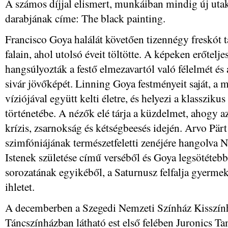
A számos díjjal elismert, munkáiban mindig új uta
darabjának címe: The black painting.
Francisco Goya halálát követően tizennégy freskót 
falain, ahol utolsó éveit töltötte. A képeken erőtel
hangsúlyozták a festő elmezavartól való félelmét és
sivár jövőképét. Linning Goya festményeit saját, a
víziójával együtt kelti életre, és helyezi a klassziku
történetébe. A nézők elé tárja a küzdelmet, ahogy a
krízis, zsarnokság és kétségbeesés idején. Arvo Pärt
szimfóniájának természetfeletti zenéjére hangolva 
Istenek születése című verséből és Goya legsötéteb
sorozatának egyikéből, a Saturnusz felfalja gyermek
ihletet.
A decemberben a Szegedi Nemzeti Színház Kisszín
Táncszínházban látható est első felében Juronics T