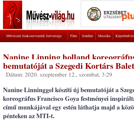
Művészeti Szakszervezetek Szövetsége
Film
Színház
Muzsika
Képzőművés
Nanine Linning holland koreográfuss
bemutatóját a Szegedi Kortárs Balet
Dátum: 2020. szeptember 12., szombat, 3:29
Nanine Linninggel készíti új bemutatóját a Szege
koreográfus Francisco Goya festményei inspirál
című munkájával egy estén láthatja majd a közön
pénteken az MTI-t.