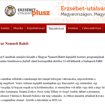
Színház
Muzsika
Képzőművészet
Irodalom
Cirkuszművészet
Táncművészet
ar Nemzeti Balett
al Cannibals zenéjére készült a Magyar Nemzeti Balett legújabb kortárs programjának
ina Szarkiszova Joyful! című koreográfiái október 11-től láthatók a budapesti Eiffel
mában reflektált a mindennapi élet rutinját felforgató változásokra, népszerűsítette a
rtság megélését. Vetési Adrienn legújabb munkájában egy fitneszedző, egy üzletember, egy
izsgálja, ki hogyan reagált az új körülményekre, és mennyiben volt áldás vagy átok a négy fal
ltolini Annamaria, Dmitrij Zsukov, Pesel Anita Tiffany és Szegő András látható a premieren,
ohonczi Viktória és Berardi Federico lép még színpadra. Az Itthon maradok előadását Kovács
 a nappaliban címmel - közölte a dalszínház az MTI-vel.