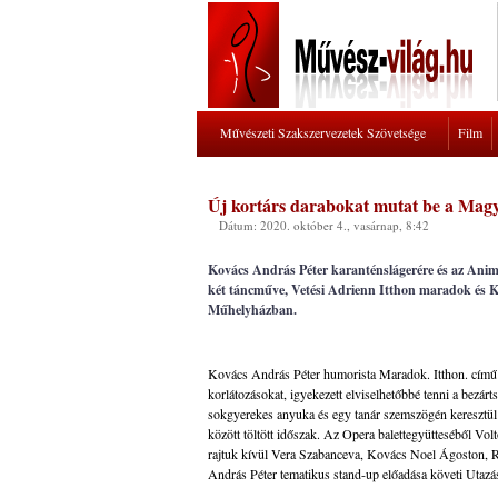
Művészeti Szakszervezetek Szövetsége
Film
Új kortárs darabokat mutat be a Magy
Dátum: 2020. október 4., vasárnap, 8:42
Kovács András Péter karanténslágerére és az Anim
két táncműve, Vetési Adrienn Itthon maradok és Kar
Műhelyházban.
Kovács András Péter humorista Maradok. Itthon. című szá
korlátozásokat, igyekezett elviselhetőbbé tenni a bezá
sokgyerekes anyuka és egy tanár szemszögén keresztül v
között töltött időszak. Az Opera balettegyütteséből Vo
rajtuk kívül Vera Szabanceva, Kovács Noel Ágoston, R
András Péter tematikus stand-up előadása követi Utazás