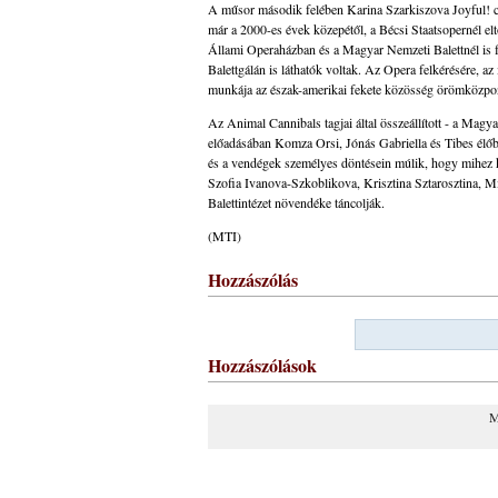
A műsor második felében Karina Szarkiszova Joyful! c
már a 2000-es évek közepétől, a Bécsi Staatsopernél elt
Állami Operaházban és a Magyar Nemzeti Balettnél is fo
Balettgálán is láthatók voltak. Az Opera felkérésére, a
munkája az észak-amerikai fekete közösség örömközpont
Az Animal Cannibals tagjai által összeállított - a Magy
előadásában Komza Orsi, Jónás Gabriella és Tibes élőbe
és a vendégek személyes döntésein múlik, hogy mihez kez
Szofia Ivanova-Szkoblikova, Krisztina Sztarosztina, 
Balettintézet növendéke táncolják.
(MTI)
Hozzászólás
Hozzászólások
M