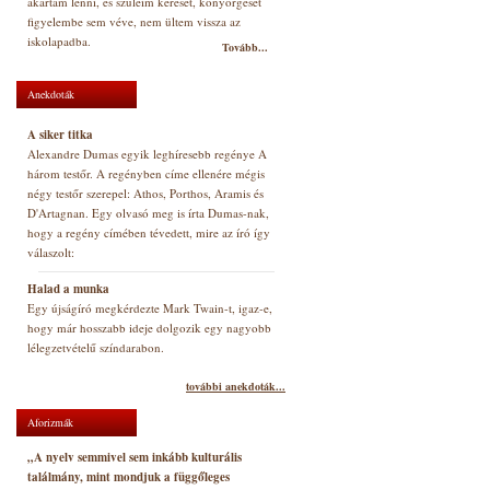
akartam lenni, és szüleim kérését, könyörgését
figyelembe sem véve, nem ültem vissza az
iskolapadba.
Tovább...
Anekdoták
A siker titka
Alexandre Dumas egyik leghíresebb regénye A
három testőr. A regényben címe ellenére mégis
négy testőr szerepel: Athos, Porthos, Aramis és
D'Artagnan. Egy olvasó meg is írta Dumas-nak,
hogy a regény címében tévedett, mire az író így
válaszolt:
Halad a munka
Egy újságíró megkérdezte Mark Twain-t, igaz-e,
hogy már hosszabb ideje dolgozik egy nagyobb
lélegzetvételű színdarabon.
további anekdoták...
Aforizmák
„A nyelv semmivel sem inkább kulturális
találmány, mint mondjuk a függőleges