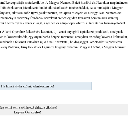
ímű koreográfiája mutatkozik be. A Magyar Nemzeti Balett korábbi első karakter magántáncos
öltött évek során jelentkezett önálló alkotásokkal és táncbetétekkel, ezt a munkáját a Magyar
lytatta, alkotásai több újévi gálakoncerten, az Opera estélyein és a Nagy Iván Nemzetközi
z intézmény Keresztény Évadának részeként eredetileg idén tavasszal bemutatásra szánt új
ú hitélményének zenei világát, a gospelt és a hip-hopot ötvözi a táncszínház formanyelvével.
ar Állami Operaház felkérésére készített, új - zenei anyagból táplálkozó produkció, amelynek
n is közreműködik, egy olyan bárba helyezi történetét, amelyben az ördög keveri a koktélokat,
denek a felkínált italokban rejlő hittel, szeretettel, boldogsággal. Az előadást a premieren
Mikalaj Radzsus, Jurij Kekalo és Lagunov Ievgeny, valamint Magyar Lóránt, a Magyar Nemzeti
Ha hozzá kíván szólni, jelentkezzen be!
ég senki sem szólt hozzá ehhez a cikkhez!
Legyen Ön az első!