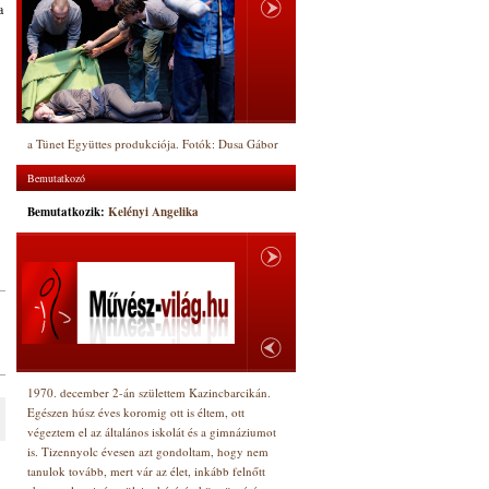
a
a Tünet Együttes produkciója. Fotók: Dusa Gábor
Bemutatkozó
Bemutatkozik:
Kelényi Angelika
1970. december 2-án születtem Kazincbarcikán.
Egészen húsz éves koromig ott is éltem, ott
végeztem el az általános iskolát és a gimnáziumot
is. Tizennyolc évesen azt gondoltam, hogy nem
tanulok tovább, mert vár az élet, inkább felnőtt