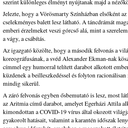
szerint különleges élményt nyújtanak majd a néző
Jelezte, hogy a Vörösmarty Színházban elsőként az
cselekményes balett lesz látható. A táncdrámát maga
emberi érzelmeket veszi górcső alá, mint a szerelem,
a vágy, a csábítás.
Az igazgató közölte, hogy a második felvonás a vil
koreográfusának, a svéd Alexander Ekman-nak kös
címmel egy humorral telített darabot alkotott ember
küzdenek a beilleszkedéssel és folyton racionálisa
mindig sikerül.
A záró felvonás egyben ősbemutató is lesz, most lát
az Aritmia című darabot, amelyet Egerházi Attila al
kimondottan a COVID-19 vírus által okozott világj
gyakorolt hatásait, valamint a karantén időszak len