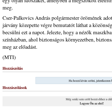
egy olyan időszakét, amelyben a megszokott életrit
meg.
Cser-Palkovics András polgármester örömének adot
járvány közepette végre bemutatót láthat a közönség
becsülni ezt a napot. Jelezte, hogy a nézők maszkba
színházban, ahol biztonságos környezetben, biztonsá
meg az előadást.
(MTI)
Hozzászólás
Ha hozzá kíván szólni, jelentkezzen 
Hozzászólások
Még senki sem szólt hozzá ehhez a cik
Legyen Ön az első!