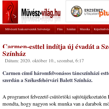
Művészeti Szakszervezetek Szövetsége
Film
Színház
Muzsika
Képzőművés
Carmen-esttel indítja új évadát a Sz
Színház
Dátum: 2020. október 10., szombat, 6:17
Carmen című háromfelvonásos táncszínházi esttel
szerdán a Székesfehérvári Balett Színház.
A programot felvezető csütörtöki sajtótájékoztatón 
mondta, hogy nagyon sok munka van a darabok mö