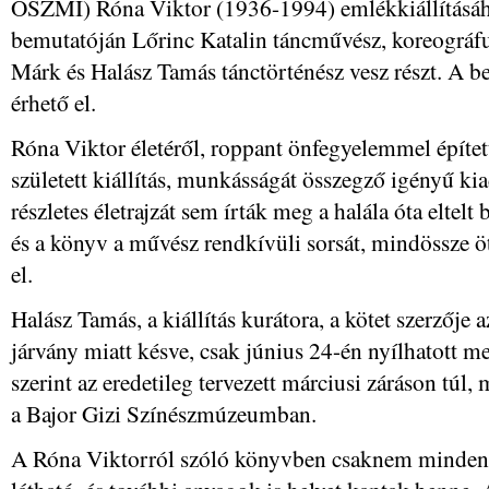
OSZMI) Róna Viktor (1936-1994) emlékkiállításáh
bemutatóján Lőrinc Katalin táncművész, koreográfu
Márk és Halász Tamás tánctörténész vesz részt. A 
érhető el.
Róna Viktor életéről, roppant önfegyelemmel építe
született kiállítás, munkásságát összegző igényű ki
részletes életrajzát sem írták meg a halála óta eltelt
és a könyv a művész rendkívüli sorsát, mindössze öt
el.
Halász Tamás, a kiállítás kurátora, a kötet szerzője 
járvány miatt késve, csak június 24-én nyílhatott me
szerint az eredetileg tervezett márciusi záráson túl
a Bajor Gizi Színészmúzeumban.
A Róna Viktorról szóló könyvben csaknem minden m