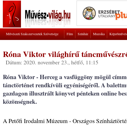
Művészeti Szakszervezetek Szövetsége
Film
Színház
Muzsika
Képzőművés
Róna Viktor világhírű táncművészrő
Dátum: 2020. november 23., hétfő, 11:15
Róna Viktor - Herceg a vasfüggöny mögül címme
tánctörténet rendkívüli egyéniségéről. A balett
gazdagon illusztrált könyvet pénteken online bes
közönségnek.
A Petőfi Irodalmi Múzeum - Országos Színháztörté