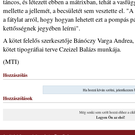
táncos, és létezett ebben a mátrixban, tehát a vas
mellette a jellemét, a becsületét sem vesztette el. "A 
a fátylat arról, hogy hogyan lehetett ezt a pompás p
kettősségnek jegyében leírni".
A kötet felelős szerkesztője Bánóczy Varga Andrea, a 
kötet tipográfiai terve Czeizel Balázs munkája.
(MTI)
Hozzászólás
Ha hozzá kíván szólni, jelentkezzen 
Hozzászólások
Még senki sem szólt hozzá ehhez a cik
Legyen Ön az első!