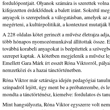
fordulópontjait. Olyanok számára is szerettek volna
kifejezetten érdeklődnek a balett iránt. Sokrétű meg
anyagok is szerepelnek a válogatásban, amelyek az 
megérteni, a kultúrpolitikát, a kontextust mutatják 
A 228 oldalas kötet gerincét a művész életrajza adja
több hónapos nyomozómunkával állítottak össze. Ezt 
továbbá korabeli anyagokat is beépítettek a szövegbe
szerepet kaptak. A kötetben megjelenik a művész le
Emellett Gara Márk írt esszét Róna Viktorról, pálya
nemzetközi és a hazai tánctörténetben.
Róna Viktor már sztársága idején pedagógiai tanulm
színpadról lejött, úgy ment be a próbaterembe, és let
mondta a tánctörténész, kiemelve: fordulatos és tanu
Mint hangsúlyozta, Róna Viktor egyszerre volt nemz