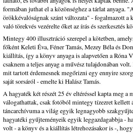
látható, és további anyagok is helyet kaptak benne. 
formában juthat el a közönséghez a tárlat anyaga. "A
örökkévalóságnak szánt változata" - fogalmazott a ku
való törekvés vezérelte őket az írás és szerkesztés k
Mintegy 400 illusztráció szerepel a kötetben, amel
főként Keleti Éva, Féner Tamás, Mezey Béla és D
kiállítás, így a könyv anyaga is alapvetően a Róna 
csaknem a teljes anyag a művész tulajdonában volt.
mit tartott érdemesnek megőrizni egy ennyire szor
saját sorsáról - emelte ki Halász Tamás.
A hagyaték két részét 25 év eltéréssel kapta meg 
válogathattak, csak fotóból mintegy tízezret kelle
táncarchívuma a világ egyik legnagyobb szakgyűjt
hagyatéki gyűjteményeik egyik leggazdagabbja - han
volt - a könyv és a kiállítás létrehozásakor is -, h