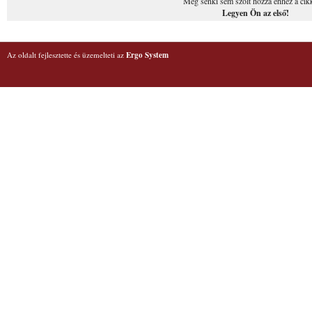
Még senki sem szólt hozzá ehhez a cik
Legyen Ön az első!
Az oldalt fejlesztette és üzemelteti az
Ergo System