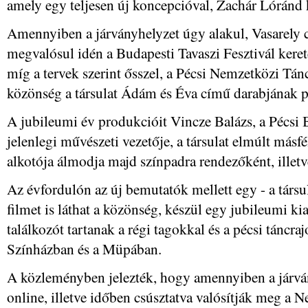
amely egy teljesen új koncepcióval, Zachár Lóránd k
Amennyiben a járványhelyzet úgy alakul, Vasarely 
megvalósul idén a Budapesti Tavaszi Fesztivál kere
míg a tervek szerint ősszel, a Pécsi Nemzetközi Tánc
közönség a társulat Ádám és Éva című darabjának p
A jubileumi év produkcióit Vincze Balázs, a Pécsi 
jelenlegi művészeti vezetője, a társulat elmúlt más
alkotója álmodja majd színpadra rendezőként, illet
Az évfordulón az új bemutatók mellett egy - a társul
filmet is láthat a közönség, készül egy jubileumi ki
találkozót tartanak a régi tagokkal és a pécsi táncr
Színházban és a Müpában.
A közleményben jelezték, hogy amennyiben a járvá
online, illetve időben csúsztatva valósítják meg a N