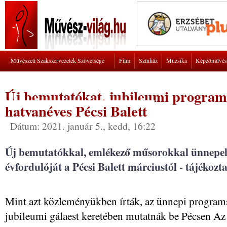
Művészeti Szakszervezetek Szövetsége
Film
Színház
Muzsika
Képzőművés
Új bemutatókat, jubileumi program
hatvanéves Pécsi Balett
Dátum: 2021. január 5., kedd, 16:22
Új bemutatókkal, emlékező műsorokkal ünnepel
évfordulóját a Pécsi Balett márciustól - tájékozt
Mint azt közleményükben írták, az ünnepi program
jubileumi gálaest keretében mutatnák be Pécsen Az 