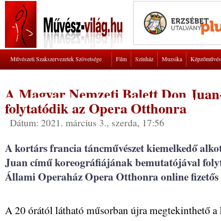
Művészeti Szakszervezetek Szövetsége
Film
Színház
Muzsika
Képzőművés
A Magyar Nemzeti Balett Don Juan-
folytatódik az Opera Otthonra
Dátum: 2021. március 3., szerda, 17:56
A kortárs francia táncművészet kiemelkedő alk
Juan című koreográfiájának bemutatójával fol
Állami Operaház Opera Otthonra online fizetős 
A 20 órától látható műsorban újra megtekinthető a