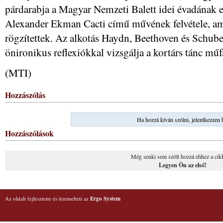
párdarabja a Magyar Nemzeti Balett idei évadának 
Alexander Ekman Cacti című művének felvétele, am
rögzítettek. Az alkotás Haydn, Beethoven és Schube
önironikus reflexiókkal vizsgálja a kortárs tánc műfa
(MTI)
Hozzászólás
Ha hozzá kíván szólni, jelentkezzen 
Hozzászólások
Még senki sem szólt hozzá ehhez a cik
Legyen Ön az első!
Az oldalt fejlesztette és üzemelteti az
Ergo System