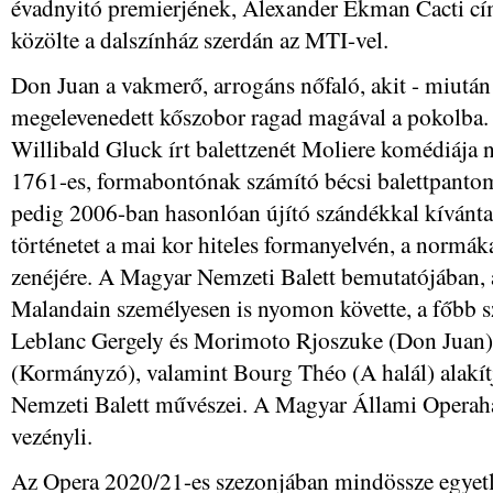
évadnyitó premierjének, Alexander Ekman Cacti című
közölte a dalszínház szerdán az MTI-vel.
Don Juan a vakmerő, arrogáns nőfaló, akit - miutá
megelevenedett kőszobor ragad magával a pokolba.
Willibald Gluck írt balettzenét Moliere komédiája
1761-es, formabontónak számító bécsi balettpanto
pedig 2006-ban hasonlóan újító szándékkal kívánta 
történetet a mai kor hiteles formanyelvén, a normák
zenéjére. A Magyar Nemzeti Balett bemutatójában,
Malandain személyesen is nyomon követte, a főbb s
Leblanc Gergely és Morimoto Rjoszuke (Don Juan
(Kormányzó), valamint Bourg Théo (A halál) alak
Nemzeti Balett művészei. A Magyar Állami Operah
vezényli.
Az Opera 2020/21-es szezonjában mindössze egyetl