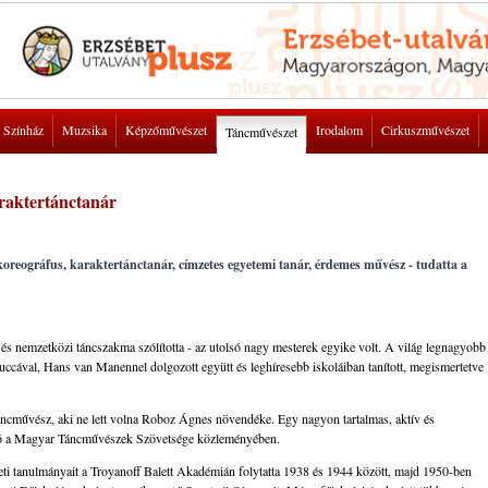
Színház
Muzsika
Képzőművészet
Irodalom
Cirkuszművészet
Táncművészet
raktertánctanár
reográfus, karaktertánctanár, címzetes egyetemi tanár, érdemes művész - tudatta a
és nemzetközi táncszakma szólította - az utolsó nagy mesterek egyike volt. A világ legnagyobb
luccával, Hans van Manennel dolgozott együtt és leghíresebb iskoláiban tanított, megismertetve
áncművész, aki ne lett volna Roboz Ágnes növendéke. Egy nagyon tartalmas, aktív és
ható a Magyar Táncművészek Szövetsége közleményében.
ti tanulmányait a Troyanoff Balett Akadémián folytatta 1938 és 1944 között, majd 1950-ben