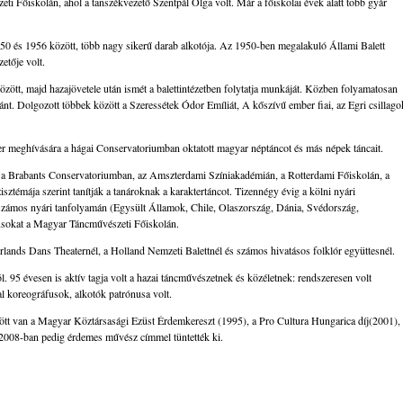
ti Főiskolán, ahol a tanszékvezető Szentpál Olga volt. Már a főiskolai évek alatt több gyár
50 és 1956 között, több nagy sikerű darab alkotója. Az 1950-ben megalakuló Állami Balett
etője volt.
özött, majd hazajövetele után ismét a balettintézetben folytatja munkáját. Közben folyamatosan
ánt. Dolgozott többek között a Szeressétek Ódor Emíliát, A kőszívű ember fiai, az Egri csillago
zter meghívására a hágai Conservatoriumban oktatott magyar néptáncot és más népek táncait.
 a Brabants Conservatoriumban, az Amszterdami Színiakadémián, a Rotterdami Főiskolán, a
sztémája szerint tanítják a tanároknak a karaktertáncot. Tizennégy évig a kölni nyári
ág számos nyári tanfolyamán (Egysült Államok, Chile, Olaszország, Dánia, Svédország,
zusokat a Magyar Táncművészeti Főiskolán.
erlands Dans Theaternél, a Holland Nemzeti Balettnél és számos hivatásos folklór együttesnél.
. 95 évesen is aktív tagja volt a hazai táncművészetnek és közéletnek: rendszeresen volt
tal koreográfusok, alkotók patrónusa volt.
zött van a Magyar Köztársasági Ezüst Érdemkereszt (1995), a Pro Cultura Hungarica díj(2001),
008-ban pedig érdemes művész címmel tüntették ki.