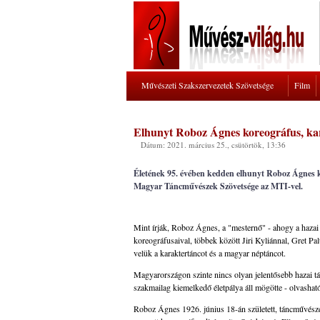
Művészeti Szakszervezetek Szövetsége
Film
Elhunyt Roboz Ágnes koreográfus, ka
Dátum: 2021. március 25., csütörtök, 13:36
Életének 95. évében kedden elhunyt Roboz Ágnes ko
Magyar Táncművészek Szövetsége az MTI-vel.
Mint írják, Roboz Ágnes, a "mesternő" - ahogy a hazai 
koreográfusaival, többek között Jiri Kyliánnal, Gret Pa
velük a karaktertáncot és a magyar néptáncot.
Magyarországon szinte nincs olyan jelentősebb hazai t
szakmailag kiemelkedő életpálya áll mögötte - olvas
Roboz Ágnes 1926. június 18-án született, táncművésze