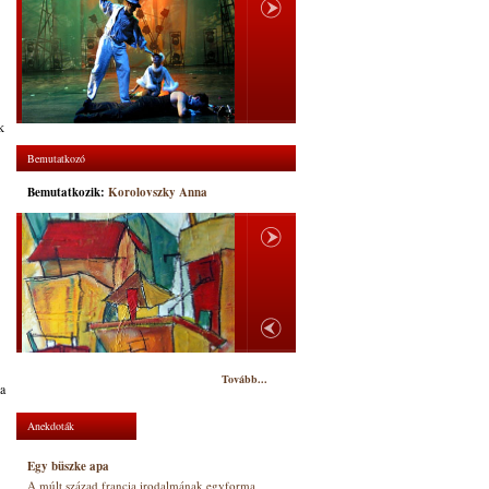
k
Bemutatkozó
Bemutatkozik:
Korolovszky Anna
Tovább...
 a
Anekdoták
Egy büszke apa
A múlt század francia irodalmának egyforma