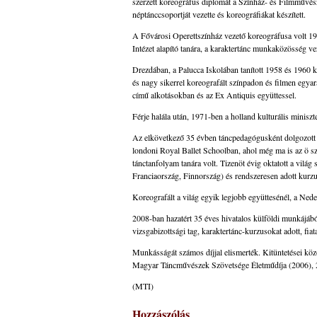
szerzett koreográfus diplomát a Színház- és Filmművésze
néptánccsoportját vezette és koreográfiákat készített.
A Fővárosi Operettszínház vezető koreográfusa volt 19
Intézet alapító tanára, a karaktertánc munkaközösség vez
Drezdában, a Palucca Iskolában tanított 1958 és 1960 k
és nagy sikerrel koreografált színpadon és filmen egyar
című alkotásokban és az Ex Antiquis együttessel.
Férje halála után, 1971-ben a holland kulturális minis
Az elkövetkező 35 évben táncpedagógusként dolgozott
londoni Royal Ballet Schoolban, ahol még ma is az ö szi
tánctanfolyam tanára volt. Tizenöt évig oktatott a vil
Franciaország, Finnország) és rendszeresen adott kur
Koreografált a világ egyik legjobb együttesénél, a Ned
2008-ban hazatért 35 éves hivatalos külföldi munkájából
vizsgabizottsági tag, karaktertánc-kurzusokat adott, fia
Munkásságát számos díjjal elismerték. Kitüntetései kö
Magyar Táncművészek Szövetsége Életműdíja (2006), 2
(MTI)
Hozzászólás