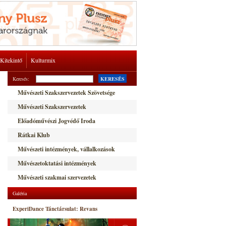
Kitekintő
Kulturmix
Keresés:
KERESÉS
Művészeti Szakszervezetek Szövetsége
Művészeti Szakszervezetek
Előadóművészi Jogvédő Iroda
Rátkai Klub
Művészeti intézmények, vállalkozások
Művészetoktatási intézmények
Művészeti szakmai szervezetek
Galéria
ExperiDance Tánctársulat: Revans