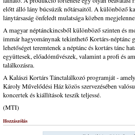
látható. A produkció története egy olyan beavatási r
előtt álló lány búcsúzik nőtársaitól. A különböző ka
lánytársaság önfeledt mulatsága közben megjelennek 
A magyar néptánckincsből különböző szinten és mó
immár hagyománynak tekinthető Kortárs-néptánc gá
lehetőséget teremtenek a néptánc és kortárs tánc h
együttesek, előadóművészek, valamint a profi és am
találkozásra.
A Kalászi Kortárs Tánctalálkozó programját - ame
Károly Művelődési Ház közös szervezésében valósul
koncertek és kiállítások teszik teljessé.
(MTI)
Hozzászólás