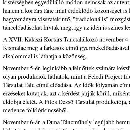
kistérségben egyedülálló módon nemcsak az autentik
hanem a kortárs tánc iránt érdeklődő közönséget is 
hagyományra visszatekintő, "tradicionális" mozgás
táncelőadásokat hívtak meg, így az idén is színes les
A XVII. Kalászi Kortárs Tánctalálkozó november 4
Kismalac meg a farkasok című gyermekelőadásával v
alkalommal is láthatja a közönség.
November 5-én leginkább a felnőttek számára kész
olyan produkciók láthatók, mint a Feledi Project I
Társulat Falu című előadása. Az Idők folyamán című 
érzéseket kutatják, azt a kérdést járják körül, mikén
eldobja életét. A Fitos Dezső Társulat produkciója, a
medence folklórkincséből.
November 6-án a Duna Táncműhely legújabb bemut