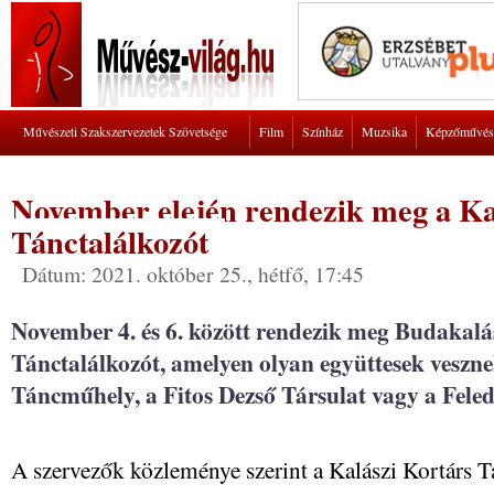
Művészeti Szakszervezetek Szövetsége
Film
Színház
Muzsika
Képzőművés
November elején rendezik meg a Ka
Tánctalálkozót
Dátum: 2021. október 25., hétfő, 17:45
November 4. és 6. között rendezik meg Budakalá
Tánctalálkozót, amelyen olyan együttesek veszne
Táncműhely, a Fitos Dezső Társulat vagy a Feledi
A szervezők közleménye szerint a Kalászi Kortárs T