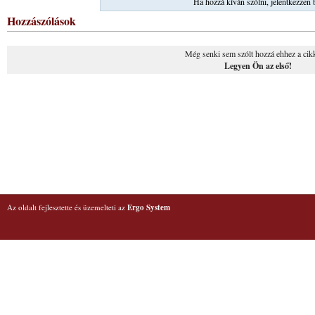
Ha hozzá kíván szólni, jelentkezzen 
Hozzászólások
Még senki sem szólt hozzá ehhez a cik
Legyen Ön az első!
Az oldalt fejlesztette és üzemelteti az
Ergo System