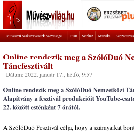
Művészeti Szakszervezetek Szövetsége
Film
Színház
Muzsika
Képzőművés
Online rendezik meg a SzólóDuó N
Táncfesztivált
Dátum: 2022. január 17., hétfő, 9:57
Online rendezik meg a SzólóDuó Nemzetközi Tánc
Alapítvány a fesztivál produkcióit YouTube-csato
22. között esténként 7 órától.
A SzólóDuó Fesztivál célja, hogy a szárnyaikat bont