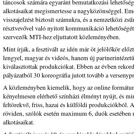
táncosok számára egyaránt bemutatkozási lehetősége
alkotásaikat megismertesse a nagyközönséggel. Eme
visszajelzést biztosít számukra, és a nemzetközi zsűr
résztvevővel való nyitott kommunikáció lehetőségét
szervezők MTI-hez eljuttatott közleményében.
Mint írják, a fesztivált az idén már öt jelölőkör el
lengyel, magyar és videós, hanem új partnerintézetü
kiválasztottak produkciókat. Ebben az évben reko
pályázatból 30 koreográfia jutott tovább a verseny
A közleményben kiemelik, hogy az online formátumm
kényelmesen elérhető színházi élményt nyújt, és min
feltörekvő, friss, hazai és külföldi produkciókból.
röviden, szólók esetén maximum 6, duók esetében
alkotásaikat.