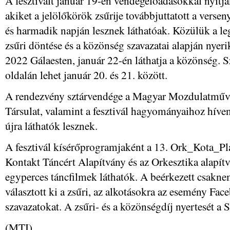
A fesztivált január 19-én vendégelőadásokkal nyitj
akiket a jelölőkörök zsűrije továbbjuttatott a verse
és harmadik napján lesznek láthatóak. Közülük a l
zsűri döntése és a közönség szavazatai alapján nyeri
2022 Gálaesten, január 22-én láthatja a közönség. S
oldalán lehet január 20. és 21. között.
A rendezvény sztárvendége a Magyar Mozdulatművés
Társulat, valamint a fesztivál hagyományaihoz híven
újra láthatók lesznek.
A fesztivál kísérőprogramjaként a 13. Ork_Kota_Pl
Kontakt Táncért Alapítvány és az Orkesztika alapít
egyperces táncfilmek láthatók. A beérkezett csakne
választott ki a zsűri, az alkotásokra az esemény Fac
szavazatokat. A zsűri- és a közönségdíj nyertesét a 
(MTI)