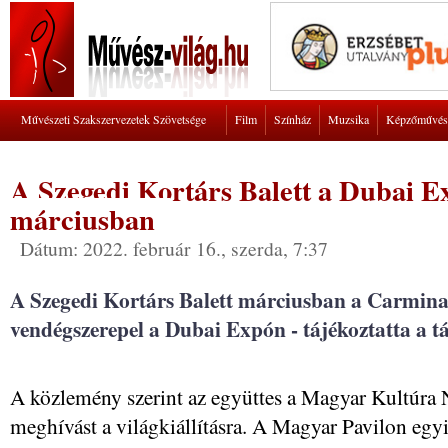
Művészeti Szakszervezetek Szövetsége
Film
Színház
Muzsika
Képzőművés
A Szegedi Kortárs Balett a Dubai E
márciusban
Dátum: 2022. február 16., szerda, 7:37
A Szegedi Kortárs Balett márciusban a Carmin
vendégszerepel a Dubai Expón - tájékoztatta a tá
A közlemény szerint az együttes a Magyar Kultúra 
meghívást a világkiállításra. A Magyar Pavilon egy