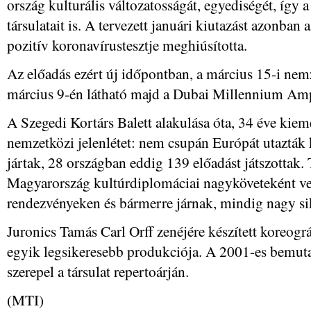
ország kulturális változatosságát, egyediségét, így 
társulatait is. A tervezett januári kiutazást azonba
pozitív koronavírustesztje meghiúsította.
Az előadás ezért új időpontban, a március 15-i ne
március 9-én látható majd a Dubai Millennium Amp
A Szegedi Kortárs Balett alakulása óta, 34 éve kieme
nemzetközi jelenlétet: nem csupán Európát utazták
jártak, 28 országban eddig 139 előadást játszottak.
Magyarország kultúrdiplomáciai nagyköveteként ves
rendezvényeken és bármerre járnak, mindig nagy sik
Juronics Tamás Carl Orff zenéjére készített koreográ
egyik legsikeresebb produkciója. A 2001-es bemuta
szerepel a társulat repertoárján.
(MTI)