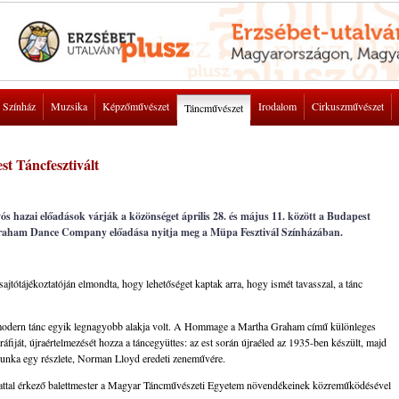
Színház
Muzsika
Képzőművészet
Irodalom
Cirkuszművészet
Táncművészet
st Táncfesztivált
vós hazai előadások várják a közönséget április 28. és május 11. között a Budapest
 Graham Dance Company előadása nyitja meg a Müpa Fesztivál Színházában.
 sajtótájékoztatóján elmondta, hogy lehetőséget kaptak arra, hogy ismét tavasszal, a tánc
 modern tánc egyik legnagyobb alakja volt. A Hommage a Martha Graham című különleges
iját, újraértelmezését hozza a táncegyüttes: az est során újraéled az 1935-ben készült, majd
unka egy részlete, Norman Lloyd eredeti zeneművére.
lattal érkező balettmester a Magyar Táncművészeti Egyetem növendékeinek közreműködésével