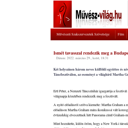
Művészeti Szakszervezetek Szövetsége
Film
Ismét tavasszal rendezik meg a Budape
Dátum: 2022. március 29., kedd, 18:31
Két helyszínen három neves külföldi együttes és ní
Táncfesztiválon, az eseményt a világhírű Martha
Ertl Péter, a Nemzeti Táncszínház igazgatója a fesztivál
világnapja közelében rendezzék meg a fesztivált.
A nyitó előadásról szólva kiemelte: Martha Graham a
előadáson Martha Graham mára ikonikussá vált koreográf
évtizedekig elveszettnek hitt Panorama című Graham-m
Mint hozzátette, külön öröm, hogy a New York-i társu