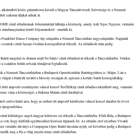
ek alkalmából közös gálaműsorra készül a Magyar Táncművészek Szövetsége és a Nemzeti
ett szakmai díjakat adnak át.
 HOME című előadásának ősbemutatóját láthatja a közönség, amely Anh Ngoc Nguyen, vietnámi
s mindannyiunkat érintő folyamatokról - emelték ki.
en Frankfurt Dance Company lép színpadra a Nemzeti Táncszínház nagyszínpadán. Napjaink
 csontok) című Jacopo Godani-koreográfiával érkezik. Az előadások után pedig
 Balett megrázó és drámai erejű Ne bánts! című előadásával érkezik a Táncszínházba. Velekei
 a családon belüli erőszak témájával foglalkozik.
zik a Nemzeti Táncszínházban a Budapesti Operettszínház Balettegyüttese is. Május 2-án a
 világát a Hattyúk tavától a Mosoly országán át, egészen a kortárs balett koreográfiákig.
i létet alapvető eseményeire választ kereső TestTérKép című előadása tekinthető meg, valamint
renc várja a közönséget, a Hakuna Matata című darabjával.
ól szólva kitért arra, hogy az emberi lét alapvető kérdéseire választ kereső darabot tíz évvel
az újragondolása.
című különleges angol-magyar kétrészes est érkezik a Táncszínházba. Földi Béla, a Budapest
a volt, hogy külföldi együttesekkel közösen lépjenek fel. Az előadás első részében Vivaldi
ez vizulális látványt a Compagnia Opus Ballet társulata nyújt, ezt követően pedig a Budapest
venedik meg a Ha a világ enyém lenne című előadásban.