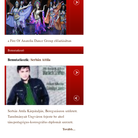
a Fire Of Anatolia Dance Group előadásában
Bemutatkozó
Bemutatkozik:
Serbán Attila
Serbán Attila Kárpátalján, Beregszászon született.
Tanulmányait Ungváron fejezte be ahol
táncpedagógus-koreográfus diplomát szerzett.
Tovább...