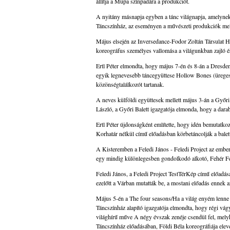
állítja a Müpa színpadára a produkciót.
A nyitány másnapja egyben a tánc világnapja, amelyn
Táncszínház, az eseményen a művészeti produkciók mell
Május elsején az Inversedance-Fodor Zoltán Társulat
koreográfus személyes vallomása a világunkban zajló é
Ertl Péter elmondta, hogy május 7-én és 8-án a Dresd
egyik legnevesebb táncegyüttese Hollow Bones (üreges
közönségtalálkozót tartanak.
A neves külföldi együttesek mellett május 3-án a Győri
László, a Győri Balett igazgatója elmonda, hogy a darab
Ertl Péter újdonságként említette, hogy idén bemutatko
Korhatár nélkül című előadásban körbetáncolják a balett
A Kisteremben a Feledi János - Feledi Project az ember
egy mindig különlegesben gondolkodó alkotó, Fehér Fe
Feledi János, a Feledi Project TestTérKép című előadásár
ezelőtt a Várban mutatták be, a mostani előadás ennek 
Május 5-én a The four seasons/Ha a világ enyém lenne 
Táncszínház alapító igazgatója elmondta, hogy régi vágy
világhírű műve A négy évszak zenéje csendül fel, melyh
Táncszínház előadásában, Földi Béla koreográfiája ele