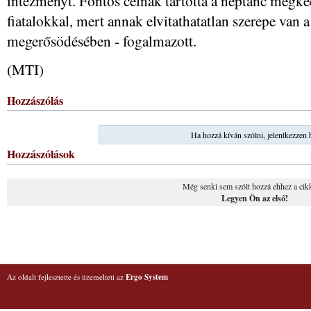
intézményt. Fontos célnak tartotta a néptánc megked
fiatalokkal, mert annak elvitathatatlan szerepe van a
megerősödésében - fogalmazott.
(MTI)
Hozzászólás
Ha hozzá kíván szólni, jelentkezzen 
Hozzászólások
Még senki sem szólt hozzá ehhez a cik
Legyen Ön az első!
Az oldalt fejlesztette és üzemelteti az
Ergo System