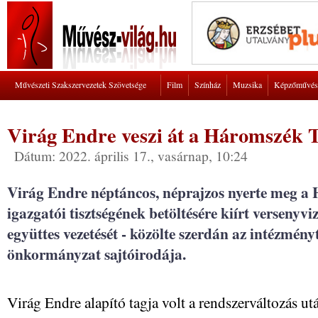
Művészeti Szakszervezetek Szövetsége
Film
Színház
Muzsika
Képzőművés
Virág Endre veszi át a Háromszék T
Dátum: 2022. április 17., vasárnap, 10:24
Virág Endre néptáncos, néprajzos nyerte meg a
igazgatói tisztségének betöltésére kiírt versenyviz
együttes vezetését - közölte szerdán az intézmén
önkormányzat sajtóirodája.
Virág Endre alapító tagja volt a rendszerváltozás u