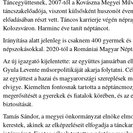
Táncegyüttesnek, 2007-től a Kovászna Megyei Mű
táncszakelőadója, viszont külsősként huszonöt éven
előadásában részt vett. Táncos karrierje végén népr
Kolozsváron. Harminc éve tanít néptáncot.
Irányítása alatt jelenleg is csaknem 400 gyermek és 
népszokásokkal. 2020-tól a Romániai Magyar Néptá
Az új igazgató kijelentette: az együttes januárban e
Gyula Levente műsorpolitikáját akarja folytatni. Cé
az együttest a hazai és magyarországi szereplések m
elvigye. Kiemelten fontosnak tartotta a néptáncmoz
megerősítését a gyerekek és fiatalok körében, és az
biztosítását.
Tamás Sándor, a megyei önkormányzat elnöke elmo
kerestek, akinek az elképzeléseit elfogadja a tánckar