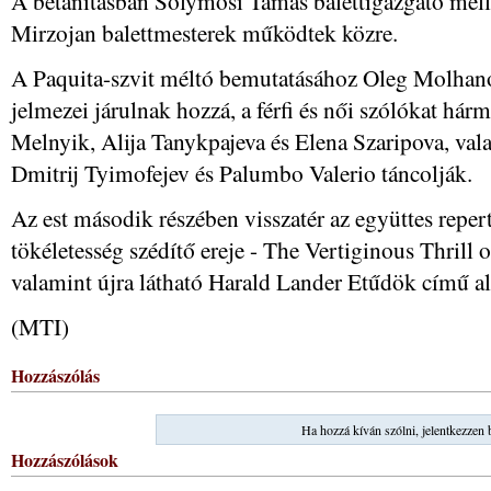
A betanításban Solymosi Tamás balettigazgató melle
Mirzojan balettmesterek működtek közre.
A Paquita-szvit méltó bemutatásához Oleg Molhano
jelmezei járulnak hozzá, a férfi és női szólókat hár
Melnyik, Alija Tanykpajeva és Elena Szaripova, va
Dmitrij Tyimofejev és Palumbo Valerio táncolják.
Az est második részében visszatér az együttes repe
tökéletesség szédítő ereje - The Vertiginous Thrill 
valamint újra látható Harald Lander Etűdök című al
(MTI)
Hozzászólás
Ha hozzá kíván szólni, jelentkezzen 
Hozzászólások