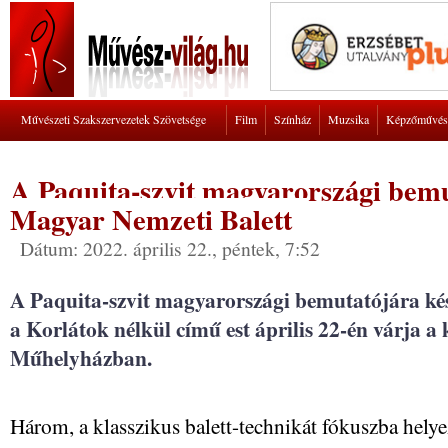
Művészeti Szakszervezetek Szövetsége
Film
Színház
Muzsika
Képzőművés
A Paquita-szvit magyarországi bemu
Magyar Nemzeti Balett
Dátum: 2022. április 22., péntek, 7:52
A Paquita-szvit magyarországi bemutatójára ké
a Korlátok nélkül című est április 22-én várja a 
Műhelyházban.
Három, a klasszikus balett-technikát fókuszba helye