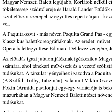
Magyar Nemzeti Balett legújabb, Korlátok nélkül c
tökéletesség szédítő ereje és Harald Lander Etűdök 
szvit először szerepel az együttes repertoárján - kö
vel.
A Paquita-szvit - más néven Paquita Grand Pas - eg
klasszikus balettkoreográfiáknak. Az eredeti művet
Opera balettegyüttese Édouard Deldevez zenéjére, J
Az előadás igazi jutalomjátéknak ígérkezik a Magya
számára, ahol tánckari művészek és a vezető szólist
tudásukat. A társulat igényeihez igazodva a Paquita
(A Szilfid, Trilby, Talizmán), valamint Viktor Gzov
Fokin (Armida pavilonja) egy-egy variációja is bek
mazurkában a Magyar Nemzeti Balettintézet növen
tudásukat.