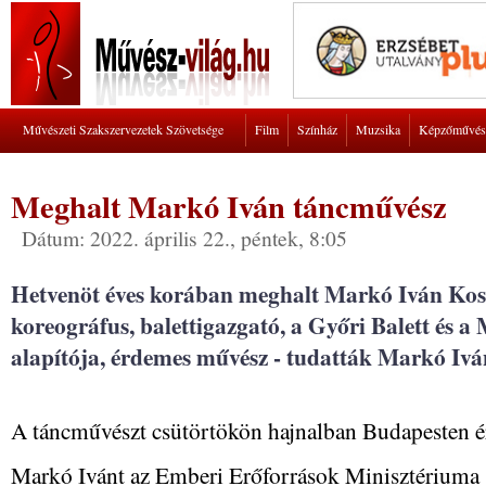
Művészeti Szakszervezetek Szövetsége
Film
Színház
Muzsika
Képzőművés
Meghalt Markó Iván táncművész
Dátum: 2022. április 22., péntek, 8:05
Hetvenöt éves korában meghalt Markó Iván Kos
koreográfus, balettigazgató, a Győri Balett és a 
alapítója, érdemes művész - tudatták Markó Ivá
A táncművészt csütörtökön hajnalban Budapesten ért
Markó Ivánt az Emberi Erőforrások Minisztériuma sa