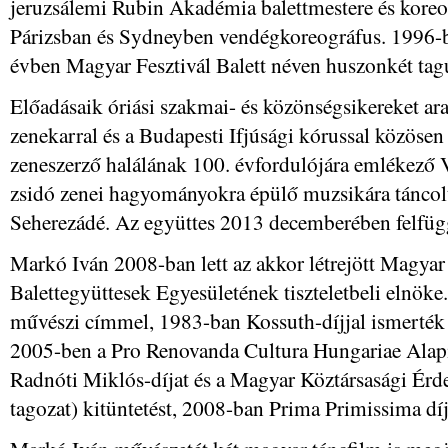
jeruzsálemi Rubin Akadémia balettmestere és koreo
Párizsban és Sydneyben vendégkoreográfus. 1996-ba
évben Magyar Fesztivál Balett néven huszonkét tagú 
Előadásaik óriási szakmai- és közönségsikereket arat
zenekarral és a Budapesti Ifjúsági kórussal közösen
zeneszerző halálának 100. évfordulójára emlékező Vi
zsidó zenei hagyományokra épülő muzsikára táncolt
Seherezádé. Az együttes 2013 decemberében felfügg
Markó Iván 2008-ban lett az akkor létrejött Magyar
Balettegyüttesek Egyesületének tiszteletbeli elnö
művészi címmel, 1983-ban Kossuth-díjjal ismerték 
2005-ben a Pro Renovanda Cultura Hungariae Alapí
Radnóti Miklós-díjat és a Magyar Köztársasági Érd
tagozat) kitüntetést, 2008-ban Prima Primissima díj