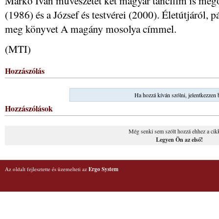
Markó Iván művészetét két magyar táncfilm is megör
(1986) és a József és testvérei (2000). Életútjáról, 
meg könyvet A magány mosolya címmel.
(MTI)
Hozzászólás
Ha hozzá kíván szólni, jelentkezzen 
Hozzászólások
Még senki sem szólt hozzá ehhez a cik
Legyen Ön az első!
Az oldalt fejlesztette és üzemelteti az
Ergo System