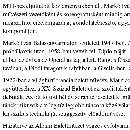
MTI-hez eljuttatott közleményükben áll, Markó Iván
művészeti vezetőként és koreográfusként mindig arr
megszólító, érzelemgazdag, gondolatébresztő, ugy
komponáljon.
Markó Iván Balassagyarmaton született 1947-ben. A
próbálkozás után, 1958-ban vették fel. Diplomáját
abban az évben az Operaház tagja lett. Rangos fősze
tavában, a Fából faragott királyfiban, a Giselle-ben
1972-ben a világhírű francia balettművész, Maurice
együtteséhez, a XX. Század Balettjéhez, szólistak
debütált. Az ott töltött hét év során teljesedett ki
tánckritikusok a világ tíz legjobb táncosa közé válasz
klasszikus technikájú, szuggesztív előadóművészt.
Hazatérve az Állami Balettintézet végzős évfolyamá