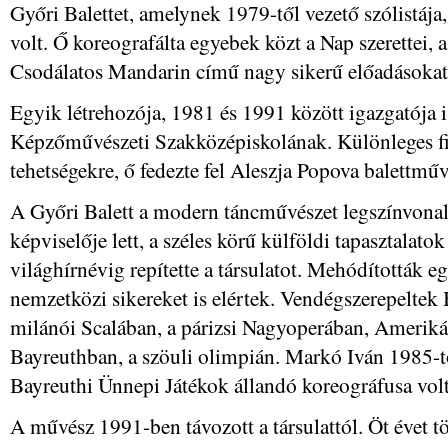
Győri Balettet, amelynek 1979-től vezető szólistája,
volt. Ő koreografálta egyebek közt a Nap szerettei, 
Csodálatos Mandarin című nagy sikerű előadásokat
Egyik létrehozója, 1981 és 1991 között igazgatója i
Képzőművészeti Szakközépiskolának. Különleges fig
tehetségekre, ő fedezte fel Aleszja Popova balettművé
A Győri Balett a modern táncművészet legszínvona
képviselője lett, a széles körű külföldi tapasztalatok 
világhírnévig repítette a társulatot. Mehódították e
nemzetközi sikereket is elértek. Vendégszerepeltek
milánói Scalában, a párizsi Nagyoperában, Ameriká
Bayreuthban, a szöuli olimpián. Markó Iván 1985-tő
Bayreuthi Ünnepi Játékok állandó koreográfusa volt
A művész 1991-ben távozott a társulattól. Öt évet tö