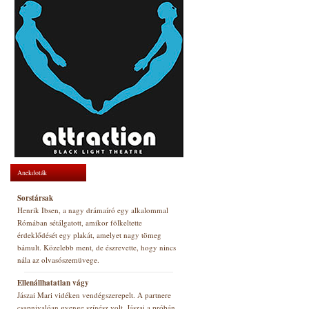
Anekdoták
Sorstársak
Henrik Ibsen, a nagy drámaíró egy alkalommal
Rómában sétálgatott, amikor fölkeltette
érdeklődését egy plakát, amelyet nagy tömeg
bámult. Közelebb ment, de észrevette, hogy nincs
nála az olvasószemüvege.
Ellenállhatatlan vágy
Jászai Mari vidéken vendégszerepelt. A partnere
csapnivalóan gyenge színész volt. Jászai a próbán