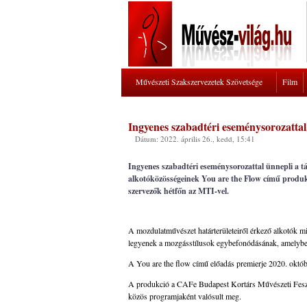
Művészeti Szakszervezetek Szövetsége
Film
Ingyenes szabadtéri eseménysorozattal
Dátum: 2022. április 26., kedd, 15:41
Ingyenes szabadtéri eseménysorozattal ünnepli a tá
alkotóközösségeinek You are the Flow című produkci
szervezők hétfőn az MTI-vel.
A mozdulatművészet határterületeiről érkező alkotók mi
legyenek a mozgásstílusok egybefonódásának, amelyben
A You are the flow című előadás premierje 2020. októbe
A produkció a CAFe Budapest Kortárs Művészeti Fesztiv
közös programjaként valósult meg.