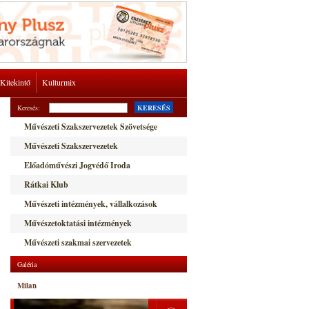
Kitekintő
Kulturmix
Keresés:
KERESÉS
Művészeti Szakszervezetek Szövetsége
Művészeti Szakszervezetek
Előadóművészi Jogvédő Iroda
Rátkai Klub
Művészeti intézmények, vállalkozások
Művészetoktatási intézmények
Művészeti szakmai szervezetek
Galéria
Milan