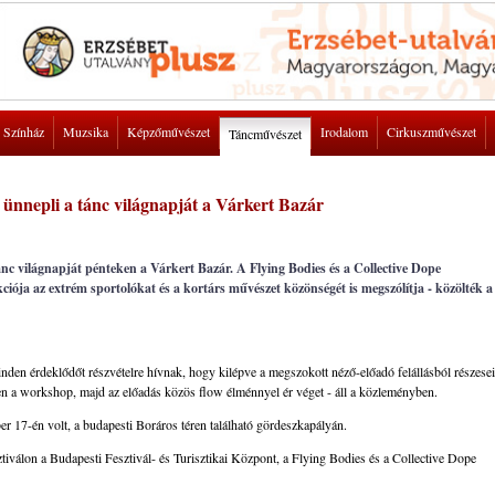
Színház
Muzsika
Képzőművészet
Irodalom
Cirkuszművészet
Táncművészet
 ünnepli a tánc világnapját a Várkert Bazár
nc világnapját pénteken a Várkert Bazár. A Flying Bodies és a Collective Dope
ója az extrém sportolókat és a kortárs művészet közönségét is megszólítja - közölték a
nden érdeklődőt részvételre hívnak, hogy kilépve a megszokott néző-előadó felállásból részesei
 a workshop, majd az előadás közös flow élménnyel ér véget - áll a közleményben.
r 17-én volt, a budapesti Boráros téren található gördeszkapályán.
álon a Budapesti Fesztivál- és Turisztikai Központ, a Flying Bodies és a Collective Dope