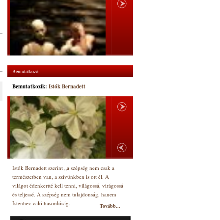
Bemutatkozó
Bemutatkozik:
Istók Bernadett
Istók Bernadett szerint „a szépség nem csak a
természetben van, a szívünkben is ott él. A
világot édenkertté kell tenni, világossá, virágossá
és teljessé. A szépség nem tulajdonság, hanem
Istenhez való hasonlóság.
Tovább...