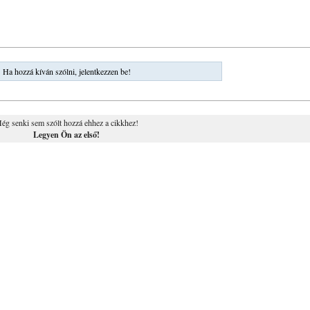
Ha hozzá kíván szólni, jelentkezzen be!
ég senki sem szólt hozzá ehhez a cikkhez!
Legyen Ön az első!