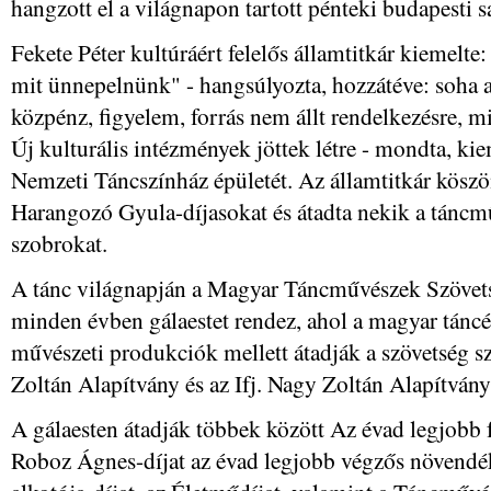
hangzott el a világnapon tartott pénteki budapesti s
Fekete Péter kultúráért felelős államtitkár kiemelte
mit ünnepelnünk" - hangsúlyozta, hozzátéve: soha 
közpénz, figyelem, forrás nem állt rendelkezésre, m
Új kulturális intézmények jöttek létre - mondta, k
Nemzeti Táncszínház épületét. Az államtitkár köszönt
Harangozó Gyula-díjasokat és átadta nekik a táncm
szobrokat.
A tánc világnapján a Magyar Táncművészek Szövets
minden évben gálaestet rendez, ahol a magyar táncél
művészeti produkciók mellett átadják a szövetség s
Zoltán Alapítvány és az Ifj. Nagy Zoltán Alapítvány 
A gálaesten átadják többek között Az évad legjobb fé
Roboz Ágnes-díjat az évad legjobb végzős növendé