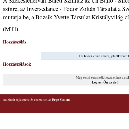
A Székesfehérvári Balett Színház az Un Ballo - Slic
színre, az Inversedance - Fodor Zoltán Társulat a S
mutatja be, a Bozsik Yvette Társulat Kristályvilág c
(MTI)
Hozzászólás
Ha hozzá kíván szólni, jelentkezzen 
Hozzászólások
Még senki sem szólt hozzá ehhez a cik
Legyen Ön az első!
Az oldalt fejlesztette és üzemelteti az
Ergo System