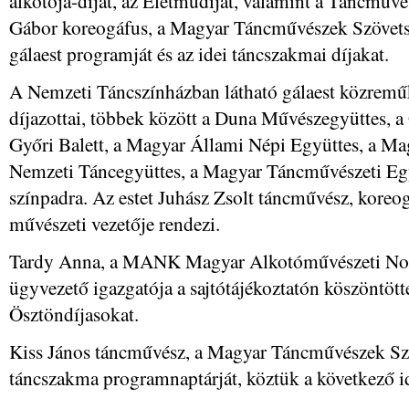
alkotója-díjat, az Életműdíjat, valamint a Táncművé
Gábor koreogáfus, a Magyar Táncművészek Szövetség
gálaest programját és az idei táncszakmai díjakat.
A Nemzeti Táncszínházban látható gálaest közreműkö
díjazottai, többek között a Duna Művészegyüttes,
Győri Balett, a Magyar Állami Népi Együttes, a Ma
Nemzeti Táncegyüttes, a Magyar Táncművészeti Egy
színpadra. Az estet Juhász Zsolt táncművész, kore
művészeti vezetője rendezi.
Tardy Anna, a MANK Magyar Alkotóművészeti Non
ügyvezető igazgatója a sajtótájékoztatón köszöntöt
Ösztöndíjasokat.
Kiss János táncművész, a Magyar Táncművészek Szö
táncszakma programnaptárját, köztük a következő id