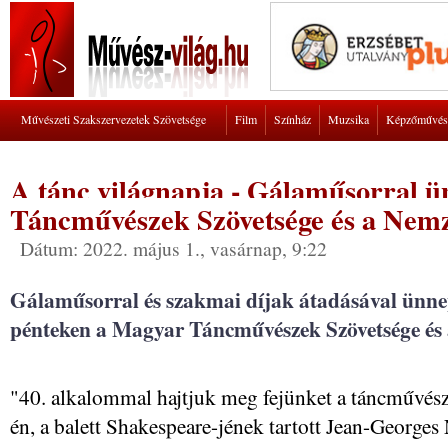
Művészeti Szakszervezetek Szövetsége
Film
Színház
Muzsika
Képzőművés
A tánc világnapja - Gálaműsorral 
Táncművészek Szövetsége és a Nemz
Dátum: 2022. május 1., vasárnap, 9:22
Gálaműsorral és szakmai díjak átadásával ünnep
pénteken a Magyar Táncművészek Szövetsége és 
"40. alkalommal hajtjuk meg fejünket a táncművészet
én, a balett Shakespeare-jének tartott Jean-Georges