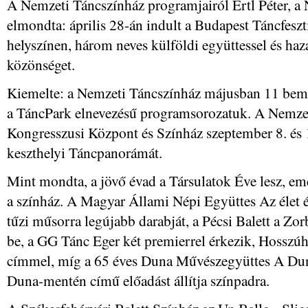
A Nemzeti Táncszínház programjairól Ertl Péter, a
elmondta: április 28-án indult a Budapest Táncfeszt
helyszínen, három neves külföldi együttessel és haz
közönséget.
Kiemelte: a Nemzeti Táncszínház májusban 11 bemut
a TáncPark elnevezésű programsorozatuk. A Nemzet
Kongresszusi Központ és Színház szeptember 8. és 1
keszthelyi Táncpanorámát.
Mint mondta, a jövő évad a Társulatok Éve lesz, em
a színház. A Magyar Állami Népi Együttes Az élet 
tűzi műsorra legújabb darabját, a Pécsi Balett a Zo
be, a GG Tánc Eger két premierrel érkezik, Hosszú
címmel, míg a 65 éves Duna Művészegyüttes A Duna
Duna-mentén című előadást állítja színpadra.