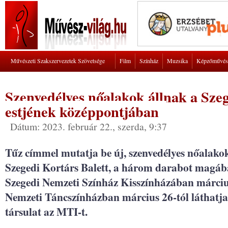
Művészeti Szakszervezetek Szövetsége
Film
Színház
Muzsika
Képzőművés
Szenvedélyes nőalakok állnak a Szeg
estjének középpontjában
Dátum: 2023. február 22., szerda, 9:37
Tűz címmel mutatja be új, szenvedélyes nőalakok
Szegedi Kortárs Balett, a három darabot magáb
Szegedi Nemzeti Színház Kisszínházában március
Nemzeti Táncszínházban március 26-tól láthatja 
társulat az MTI-t.