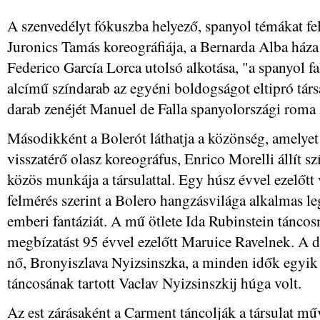
A szenvedélyt fókuszba helyező, spanyol témákat fe
Juronics Tamás koreográfiája, a Bernarda Alba háza 
Federico García Lorca utolsó alkotása, "a spanyol 
alcímű színdarab az egyéni boldogságot eltipró társ
darab zenéjét Manuel de Falla spanyolországi roma
Másodikként a Bolerót láthatja a közönség, amelyet
visszatérő olasz koreográfus, Enrico Morelli állít s
közös munkája a társulattal. Egy húsz évvel ezelőtt
felmérés szerint a Bolero hangzásvilága alkalmas le
emberi fantáziát. A mű ötlete Ida Rubinstein táncos
megbízatást 95 évvel ezelőtt Maruice Ravelnek. A d
nő, Bronyiszlava Nyizsinszka, a minden idők egyik l
táncosának tartott Vaclav Nyizsinszkij húga volt.
Az est zárásaként a Carment táncolják a társulat mű