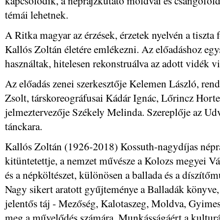
kapcsolódik, a néprajzkutató moldvai és csángóföld
témái lehetnek.
A Ritka magyar az érzések, érzetek nyelvén a tiszta 
Kallós Zoltán életére emlékezni. Az előadáshoz egys
használtak, hitelesen rekonstruálva az adott vidék vi
Az előadás zenei szerkesztője Kelemen László, ren
Zsolt, társkoreográfusai Kádár Ignác, Lőrincz Horte
jelmeztervezője Székely Melinda. Szereplője az Ud
tánckara.
Kallós Zoltán (1926-2018) Kossuth-nagydíjas népra
kitüntetettje, a nemzet művésze a Kolozs megyei Vál
és a népköltészet, különösen a ballada és a díszítőm
Nagy sikert aratott gyűjteménye a Balladák könyve
jelentős táj - Mezőség, Kalotaszeg, Moldva, Gyimes 
meg a művelődés számára. Munkásságáért a kulturá