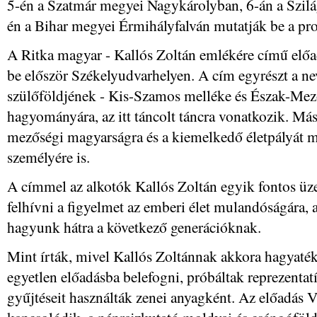
5-én a Szatmár megyei Nagykárolyban, 6-án a Szil
én a Bihar megyei Érmihályfalván mutatják be a pr
A Ritka magyar - Kallós Zoltán emlékére című előa
be először Székelyudvarhelyen. A cím egyrészt a ne
szülőföldjének - Kis-Szamos melléke és Észak-Mező
hagyományára, az itt táncolt táncra vonatkozik. Más
mezőségi magyarságra és a kiemelkedő életpályát 
személyére is.
A címmel az alkotók Kallós Zoltán egyik fontos üze
felhívni a figyelmet az emberi élet mulandóságára,
hagyunk hátra a következő generációknak.
Mint írták, mivel Kallós Zoltánnak akkora hagyaték
egyetlen előadásba belefogni, próbáltak reprezentatí
gyűjtéseit használták zenei anyagként. Az előadás 