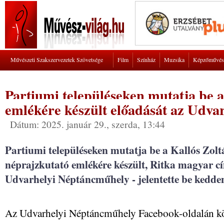
Művészeti Szakszervezetek Szövetsége
Film
Színház
Muzsika
Képzőművés
Partiumi településeken mutatja be a
emlékére készült előadását az Udv
Dátum: 2025. január 29., szerda, 13:44
Partiumi településeken mutatja be a Kallós Zoltá
néprajzkutató emlékére készült, Ritka magyar c
Udvarhelyi Néptáncműhely - jelentette be kedden
Az Udvarhelyi Néptáncműhely Facebook-oldalán közz