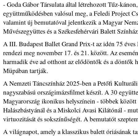
- Goda Gábor Társulata által létrehozott Tűz-kánon
együttműködésben valósul meg, a Feledi Project Cs
valamint új bemutatóval jelentkezik a Magyar Nemz
Művészegyüttes és a Székesfehérvári Balett Színház
A III. Budapest Ballet Grand Prix-t az idén 75 év
rendezi meg november 17. és 21. között. Az esemé
harmadik éve ad otthont az elődöntők és a döntők he
Müpában tartják.
A Nemzeti Táncszínház 2025-ben a Petőfi Kulturál
nagyszabású országimázsfilmet készít. A 30 együttes
Magyarország ikonikus helyszínein - többek között 
Halászbástyánál és a Miskolci Avasi Kilátónál - mu
virtuozitását és sokszínűségét. A bemutatót szeptemb
A világnapot, amely a klasszikus balett óriásának t