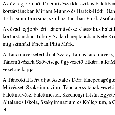
Az év legjobb női táncművésze klasszikus balettbe
kortárstáncban Miriam Munno és Bartek-Bódi Biank
Tóth Fanni Fruzsina, színházi táncban Pirók Zsófi
Az évad legjobb férfi táncművésze klasszikus bale
kortárstáncban Tuboly Szilárd, néptáncban Kele Kri
míg színházi táncban Plita Márk.
A Táncművészetért díjat Szalay Tamás táncművész,
Táncművészek Szövetsége ügyvezető titkára, a Ra
vezetője kapja.
A Táncoktatásért díjat Asztalos Dóra táncpedagóg
Művészeti Szakgimnázium Tánctagozatának vezetőj
balettművész, balettmester, Széchenyi István Egye
Általános Iskola, Szakgimnázium és Kollégium, a G
el.