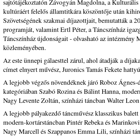
sajtótájékoztatón Závogyán Magdolna, a Kulturális
kultúráért felelős államtitkára köszöntője után ki
Szövetségének szakmai díjazottjait, bemutatták a 2
programját, valamint Ertl Péter, a Táncszínház igaz
Táncszínház újdonságait - olvasható az intézmény M
közleményében.
Az este ünnepi gálaesttel zárul, ahol átadják a díjak
címet elnyert művész, Juronics Tamás Fekete hattyú
A legjobb végzős növendéknek járó Roboz Ágnes-díj
kategóriában Szabó Rozina és Bálint Hanna, moder
Nagy Levente Zoltán, színházi táncban Walter Leon 
A legjobb pályakezdő táncművész klasszikus balett 
modern-kortárstáncban Pintér Rebeka és Marinkovi
Nagy Marcell és Szappanos Emma Lili, színházi tá