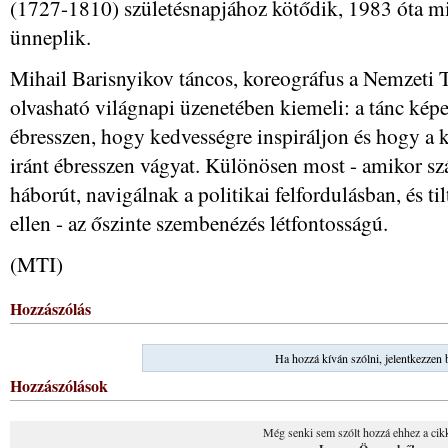
(1727-1810) születésnapjához kötődik, 1983 óta mi
ünneplik.
Mihail Barisnyikov táncos, koreográfus a Nemzeti 
olvasható világnapi üzenetében kiemeli: a tánc képe
ébresszen, hogy kedvességre inspiráljon és hogy a k
iránt ébresszen vágyat. Különösen most - amikor sz
háborút, navigálnak a politikai felfordulásban, és t
ellen - az őszinte szembenézés létfontosságú.
(MTI)
Hozzászólás
Ha hozzá kíván szólni, jelentkezzen 
Hozzászólások
Még senki sem szólt hozzá ehhez a cik