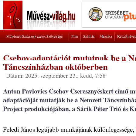
Művészeti Szakszervezetek Szövetsége
Film
Színház
Muzsika
Képzőművés
Csehov-adaptációt mutatnak be a N
Táncszínházban októberben
Dátum: 2025. szeptember 23., kedd, 7:58
Anton Pavlovics Csehov Cseresznyéskert című m
adaptációját mutatják be a Nemzeti Táncszínház
Project produkciójában, a Sárik Péter Trió és 
Feledi János legújabb munkájának különlegessége, 