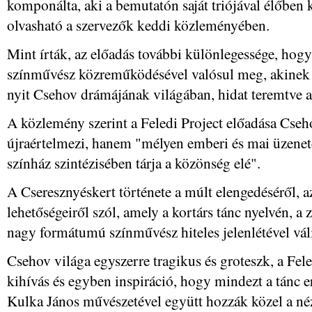
komponálta, aki a bemutatón saját triójával élőben k
olvasható a szervezők keddi közleményében.
Mint írták, az előadás további különlegessége, hog
színművész közreműködésével valósul meg, akinek "
nyit Csehov drámájának világában, hidat teremtve a 
A közlemény szerint a Feledi Project előadása Cse
újraértelmezi, hanem "mélyen emberi és mai üzeneté
színház szintézisében tárja a közönség elé".
A Cseresznyéskert története a múlt elengedéséről, a
lehetőségeiről szól, amely a kortárs tánc nyelvén, a 
nagy formátumú színművész hiteles jelenlétével váli
Csehov világa egyszerre tragikus és groteszk, a Fele
kihívás és egyben inspiráció, hogy mindezt a tánc er
Kulka János művészetével együtt hozzák közel a né