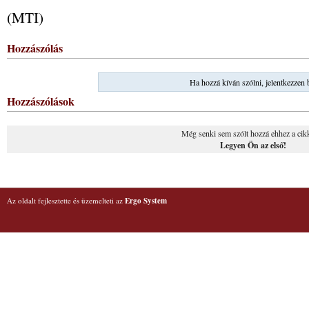
(MTI)
Hozzászólás
Ha hozzá kíván szólni, jelentkezzen 
Hozzászólások
Még senki sem szólt hozzá ehhez a cik
Legyen Ön az első!
Az oldalt fejlesztette és üzemelteti az
Ergo System