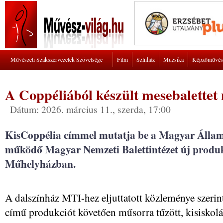
Művészeti Szakszervezetek Szövetsége
Film
Színház
Muzsika
Képzőművés
A Coppéliából készült mesebalettet
Dátum: 2026. március 11., szerda, 17:00
KisCoppélia címmel mutatja be a Magyar Állami
működő Magyar Nemzeti Balettintézet új produkc
Műhelyházban.
A dalszínház MTI-hez eljuttatott közleménye szerin
című produkciót követően műsorra tűzött, kisiskol