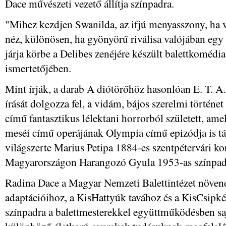
Dace művészeti vezető állítja színpadra.
"Mihez kezdjen Swanilda, az ifjú menyasszony, ha 
néz, különösen, ha gyönyörű riválisa valójában egy
járja körbe a Delibes zenéjére készült balettkomédia
ismertetőjében.
Mint írják, a darab A diótörőhöz hasonlóan E. T. 
írását dolgozza fel, a vidám, bájos szerelmi törté
című fantasztikus lélektani horrorból született, a
meséi című operájának Olympia című epizódja is tá
világszerte Marius Petipa 1884-es szentpétervári k
Magyarországon Harangozó Gyula 1953-as színpadi 
Radina Dace a Magyar Nemzeti Balettintézet növend
adaptációihoz, a KisHattyúk tavához és a KisCsipké
színpadra a balettmesterekkel együttműködésben sa