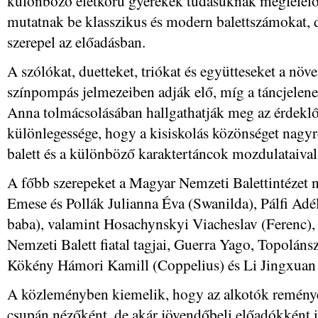
különböző életkorú gyerekek tudásuknak megfelelő
mutatnak be klasszikus és modern balettszámokat, de
szerepel az előadásban.
A szólókat, duetteket, triókat és együtteseket a n
színpompás jelmezeiben adják elő, míg a táncjelene
Anna tolmácsolásában hallgathatják meg az érdek
különlegessége, hogy a kisiskolás közönséget nagyr
balett és a különböző karaktertáncok mozdulataival
A főbb szerepeket a Magyar Nemzeti Balettintézet 
Emese és Pollák Julianna Éva (Swanilda), Pálfi Adé
baba), valamint Hosachynskyi Viacheslav (Ferenc), 
Nemzeti Balett fiatal tagjai, Guerra Yago, Topolán
Kökény Hámori Kamill (Coppelius) és Li Jingxuan 
A közleményben kiemelik, hogy az alkotók reménye
csupán nézőként, de akár jövendőbeli előadókként is