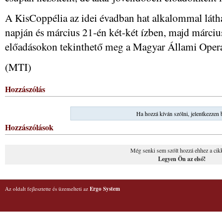
A KisCoppélia az idei évadban hat alkalommal láth
napján és március 21-én két-két ízben, majd márciu
előadásokon tekinthető meg a Magyar Állami Oper
(MTI)
Hozzászólás
Ha hozzá kíván szólni, jelentkezzen 
Hozzászólások
Még senki sem szólt hozzá ehhez a cik
Legyen Ön az első!
Az oldalt fejlesztette és üzemelteti az
Ergo System