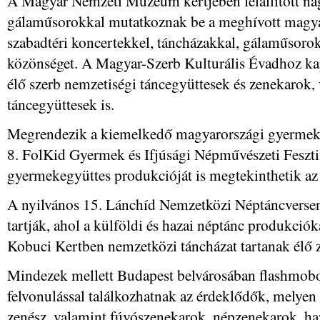
A Magyar Nemzeti Múzeum kertjében felállított na
gálaműsorokkal mutatkoznak be a meghívott magyar
szabadtéri koncertekkel, táncházakkal, gálaműsorok
közönséget. A Magyar-Szerb Kulturális Évadhoz ka
élő szerb nemzetiségi táncegyüttesek és zenekarok,
táncegyüttesek is.
Megrendezik a kiemelkedő magyarországi gyermek t
8. FolKid Gyermek és Ifjúsági Népművészeti Fesztiv
gyermekegyüttes produkcióját is megtekinthetik az
A nyilvános 15. Lánchíd Nemzetközi Néptáncverseny
tartják, ahol a külföldi és hazai néptánc produkciók
Kobuci Kertben nemzetközi táncházat tartanak élő ze
Mindezek mellett Budapest belvárosában flashmobo
felvonulással találkozhatnak az érdeklődők, melyen
zenész, valamint fúvószenekarok, népzenekarok, ha