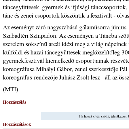
táncegyüttesek, gyermek és ifjúsági tánccsoportok
tánc és zenei csoportok köszöntik a fesztivált - olv
Az eseményt záró nagyszabású gálaműsorra június 1
Szabadtéri Színpadon. Az eseményen a Táncba szőtt
szerelem sokszínű arcát idézi meg a világ népeinek 
külföldi és hazai táncegyüttesek megközelítőleg 3
gyermekfesztivál kiemelkedő csoportjainak részvéte
koreográfusa Mihályi Gábor, zenei szerkesztője Pál 
koreográfus-rendezője Juhász Zsolt lesz - áll az öss
(MTI)
Hozzászólás
Ha hozzá kíván szólni, jelentkezzen 
Hozzászólások