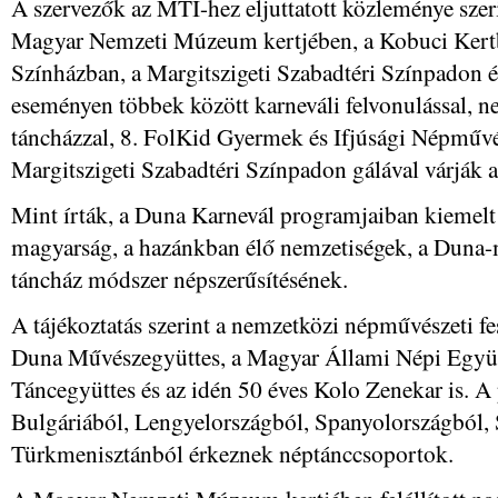
A szervezők az MTI-hez eljuttatott közleménye szerin
Magyar Nemzeti Múzeum kertjében, a Kobuci Kertbe
Színházban, a Margitszigeti Szabadtéri Színpadon 
eseményen többek között karneváli felvonulással, n
táncházzal, 8. FolKid Gyermek és Ifjúsági Népművész
Margitszigeti Szabadtéri Színpadon gálával várják 
Mint írták, a Duna Karnevál programjaiban kiemelt 
magyarság, a hazánkban élő nemzetiségek, a Duna-m
táncház módszer népszerűsítésének.
A tájékoztatás szerint a nemzetközi népművészeti fe
Duna Művészegyüttes, a Magyar Állami Népi Együtt
Táncegyüttes és az idén 50 éves Kolo Zenekar is. A
Bulgáriából, Lengyelországból, Spanyolországból, 
Türkmenisztánból érkeznek néptánccsoportok.