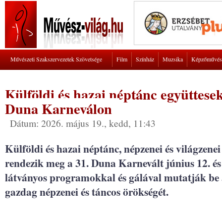
Művészeti Szakszervezetek Szövetsége
Film
Színház
Muzsika
Képzőművés
Külföldi és hazai néptánc együttesek
Duna Karneválon
Dátum: 2026. május 19., kedd, 11:43
Külföldi és hazai néptánc, népzenei és világzen
rendezik meg a 31. Duna Karnevált június 12. és
látványos programokkal és gálával mutatják be 
gazdag népzenei és táncos örökségét.