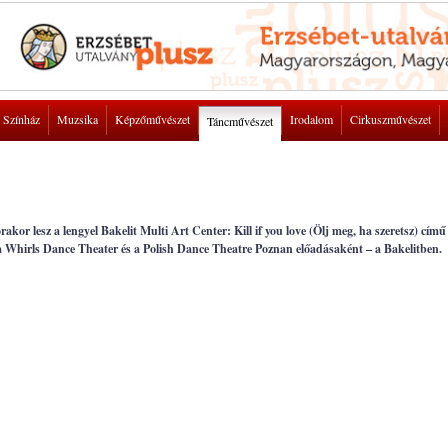
Színház
Muzsika
Képzőművészet
Irodalom
Cirkuszművészet
Táncművészet
rakor lesz a lengyel Bakelit Multi Art Center: Kill if you love (Ölj meg, ha szeretsz) című
 Whirls Dance Theater és a Polish Dance Theatre Poznan előadásaként – a Bakelitben.