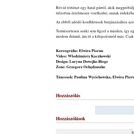
Rövid történet egy fiatal párról, akik megpróbá
túlzottan érzelmesen viselkedni, annak érdekéb
Az ebből adódó konfliktusok burjánzásához azo
Természetesen senki sem figyel a másikra, így e
modern drámát, ám itt a kifejezésmód más:
Csak
Koreográfia: Elwira Piorun
Video: Wlodzimierz Kaczkowski
Design: Lucyna Dowejko-Riege
Zene: Grzegorz Ochędzuszko
Táncosok: Paulina Wycichowska, Elwira Pioru
Hozzászólás
Hozzászólások
M