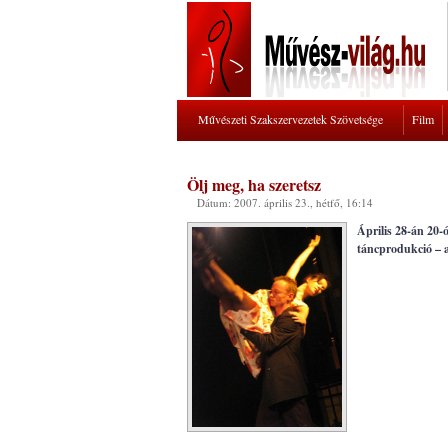
Művészeti Szakszervezetek Szövetsége
Film
Ölj meg, ha szeretsz
Dátum: 2007. április 23., hétfő, 16:14
Április 28-án 20-ó
táncprodukció – a