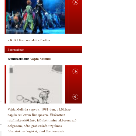
a KFKI Kamarabalett előadása
Bemutatkozó
Bemutatkozik:
Vajda Melinda
Vajda Melinda vagyok. 1981-ben, a költészet
napján születtem Budapesten. Elsősorban
rajzfilmkészítőként-, időnként mint lakberendező
dolgozom, néha grafikusként izgalmas
feladatokon- logókat, címkéket tervezek.