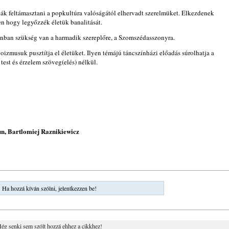
lják feltámasztani a popkultúra valóságától elhervadt szerelmüket.
Elkezdenek
en hogy legyőzzék életük banalitását.
nban szükség van a harmadik szereplőre, a Szomszédasszonyra.
goizmusuk pusztítja el életüket.
Ilyen témájú táncszínházi előadás súrolhatja a
 test és érzelem szöveg(elés) nélkül.
n, Bartlomiej Raznikiewicz
Ha hozzá kíván szólni, jelentkezzen be!
ég senki sem szólt hozzá ehhez a cikkhez!