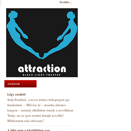
Tovább...
Anekdoták
Légy eredeti!
Szép Ernőhőz, a neves íróhoz bekopogott egy
fiatalember. – Művész úr – mondta alázatos
hangon – nemrég elküldtem önnek a novellámat.
Tudja, azt az igen eredeti témájú novellát!
Méltóztatott már elolvasni?
A hiba nem a készülékben van