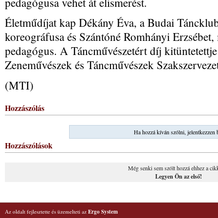
pedagógusa vehet át elismerést.
Életműdíjat kap Dékány Éva, a Budai Táncklu
koreográfusa és Szántóné Romhányi Erzsébet, n
pedagógus. A Táncművészetért díj kitüntetettj
Zeneművészek és Táncművészek Szakszervezeté
(MTI)
Hozzászólás
Ha hozzá kíván szólni, jelentkezzen 
Hozzászólások
Még senki sem szólt hozzá ehhez a cik
Legyen Ön az első!
Az oldalt fejlesztette és üzemelteti az
Ergo System