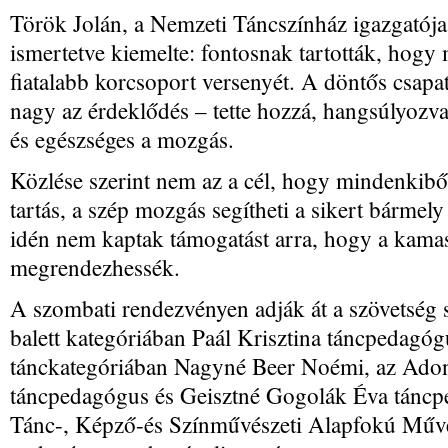
Török Jolán, a Nemzeti Táncszínház igazgatója 
ismertetve kiemelte: fontosnak tartották, hog
fiatalabb korcsoport versenyét. A döntős csapa
nagy az érdeklődés – tette hozzá, hangsúlyozv
és egészséges a mozgás.
Közlése szerint nem az a cél, hogy mindenkibő
tartás, a szép mozgás segítheti a sikert bármely 
idén nem kaptak támogatást arra, hogy a kamas
megrendezhessék.
A szombati rendezvényen adják át a szövetség s
balett kategóriában Paál Krisztina táncpedagó
tánckategóriában Nagyné Beer Noémi, az Adoni
táncpedagógus és Geisztné Gogolák Éva táncp
Tánc-, Képző-és Színművészeti Alapfokú Művé