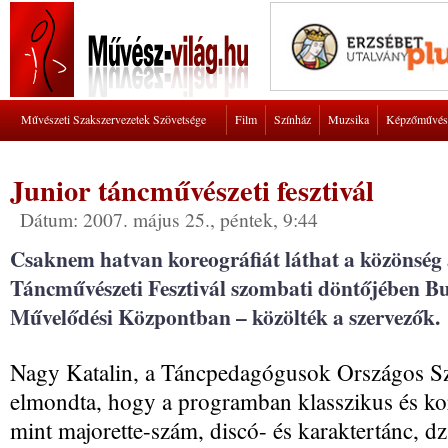
Művészeti Szakszervezetek Szövetsége
Film
Színház
Muzsika
Képzőművés
Junior táncművészeti fesztivál
Dátum: 2007. május 25., péntek, 9:44
Csaknem hatvan koreográfiát láthat a közönség
Táncművészeti Fesztivál szombati döntőjében B
Művelődési Központban – közölték a szervezők.
Nagy Katalin, a Táncpedagógusok Országos Sz
elmondta, hogy a programban klasszikus és kor
mint majorette-szám, discó- és karaktertánc, dz