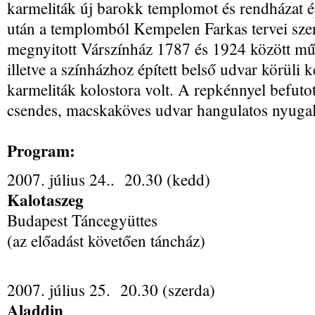
karmeliták új barokk templomot és rendházat ép
után a templomból Kempelen Farkas tervei szeri
megnyitott Várszínház 1787 és 1924 között m
illetve a színházhoz épített belső udvar körüli 
karmeliták kolostora volt. A repkénnyel befutot
csendes, macskaköves udvar hangulatos nyugal
Program:
2007. július 24.. 20.30 (kedd)
Kalotaszeg
Budapest Táncegyüttes
(az előadást követően táncház)
2007. július 25. 20.30 (szerda)
Aladdin