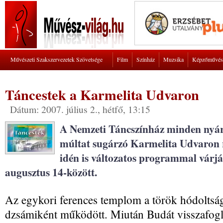
Művészeti Szakszervezetek Szövetsége
Film
Színház
Muzsika
Képzőművés
Táncestek a Karmelita Udvaron
Dátum: 2007. július 2., hétfő, 13:15
A Nemzeti Táncszínház minden nyár
múltat sugárzó Karmelita Udvaron r
idén is változatos programmal várják
augusztus 14-között.
Az egykori ferences templom a török hódoltság a
dzsámiként működött. Miután Budát visszafog