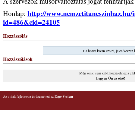
A szervezők műsorváltoztatás jogát fenntartják
http://www.nemzetitancszinhaz.hu/
Honlap:
id=486&cid=24105
Hozzászólás
Ha hozzá kíván szólni, jelentkezzen 
Hozzászólások
Még senki sem szólt hozzá ehhez a cik
Legyen Ön az első!
Az oldalt fejlesztette és üzemelteti az
Ergo System