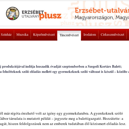
Színház
Muzsika
Képzőművészet
Irodalom
Cirkuszművészet
Táncművészet
j produkciójával indítja huszadik évadját szeptemberben a Szegedi Kortárs Balett;
 felnőtteknek szóló előadás mellett egy gyermekeknek szóló változat is készül – közölte 
ől már régóta érezhető volt az igény egy gyermekdarabra. A gyerekeknek szóló
bor társulata is mutatott példát – jegyezte meg a balettigazgató. Hozzátette: a
gát, hiszen feldolgozásuk nem az emberek tudatában élő közismert előadás lesz.