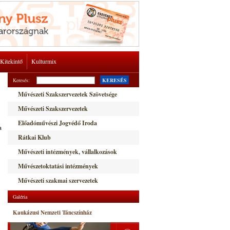
Kitekintő
Kulturmix
Keresés:
KERESÉS
Művészeti Szakszervezetek Szövetsége
Művészeti Szakszervezetek
Előadóművészi Jogvédő Iroda
a
Rátkai Klub
Művészeti intézmények, vállalkozások
Művészetoktatási intézmények
Művészeti szakmai szervezetek
Galéria
Kaukázusi Nemzeti Táncszínház