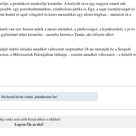
zetője, a produkció rendezője kiemelte: A hattyúk tava egy nagyon ismert mű,
esebb, egy pszichodramatikus, szimbolista játéka is. Egy, a saját személyiségét és
nt fordul el saját világától és keres menedéket egy álomvilágban – mutatott rá a
ól van szó, hiszen nekik a mesei elemeket, a játékosságot, a karaktereket, a jó és 
 jó győzelmét lehet kiemelni – mondta Juronics Tamás, aki először alkot
adját indító előadás mindkét változatát szeptember 28-án mutatják be a Szegedi
ten, a Művészetek Palotájában láthatja – szintén mindkét változatot – a felnőtt é
Ha hozzá kíván szólni, jelentkezzen be!
ég senki sem szólt hozzá ehhez a cikkhez!
Legyen Ön az első!