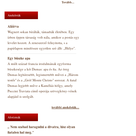
Tovább...
Anekdoták
Aláírva
Wagnert sokan bírálták, támadták életében. Egy
ízben éppen társaság volt nála, amikor a postás egy
levelet hozott. A zeneszerző felnyitotta, s a
papírlapon mindössze egyetlen szó állt: „Hülye".
Egy büszke apa
A múlt század francia irodalmának egyforma
büszkesége a két Dumas: apa és fia. Az öreg
Dumas leghíresebb, legismertebb művei a „Három
testőr" és a „Gróf Monte Christo" sorozat. A fiatal
Dumas legjobb műve a Kaméliás hölgy, amely
Puccini Traviata című operája szövegköny-vének
alapjául is szolgált.
további anekdoták...
Aforizmák
„ Nem szabad haragudni a divatra, hisz olyan
fiatalon hal meg."