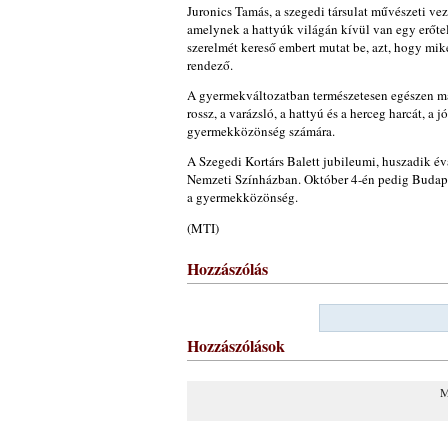
Juronics Tamás, a szegedi társulat művészeti ve
amelynek a hattyúk világán kívül van egy erőtelj
szerelmét kereső embert mutat be, azt, hogy miké
rendező.
A gyermekváltozatban természetesen egészen másr
rossz, a varázsló, a hattyú és a herceg harcát, a
gyermekközönség számára.
A Szegedi Kortárs Balett jubileumi, huszadik év
Nemzeti Színházban. Október 4-én pedig Budapes
a gyermekközönség.
(MTI)
Hozzászólás
Hozzászólások
M