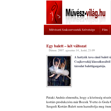
Művészeti Szakszervezetek Szövetsége
Film
Egy balett – két változat
Dátum: 2007. agusztus 14., kedd, 21:09
A hattyúk tava című balett ú
Csajkovszkij klasszikusából a
társulat balettigazgatója.
Pataki András elmondta, hogy a közönség részér
kortárs produkcióra már Bozsik Yvette és Goda Gá
Szegedi Kortárs Balett nem hazudtolja meg önma