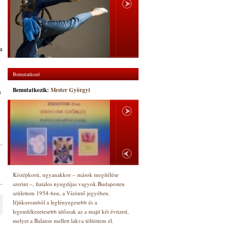
a
Bemutatkozó
Bemutatkozik:
Mester Györgyi
s
Középkorú, ugyanakkor – mások megítélése
szerint –, fiatalos nyugdíjas vagyok.Budapesten
születtem 1954-ben, a Vízöntő jegyében.
Ifjúkoromból a leglényegesebb és a
legemlékezetesebb időszak az a majd két évtized,
melyet a Balaton mellett lakva töltöttem el.