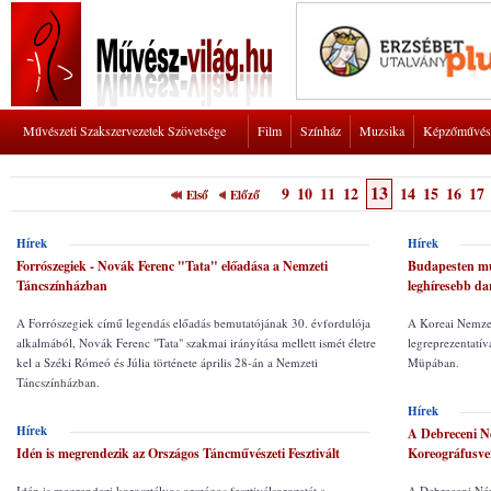
Művészeti Szakszervezetek Szövetsége
Film
Színház
Muzsika
Képzőművés
13
9
10
11
12
14
15
16
17
Első
Előző
Hírek
Hírek
Forrószegiek - Novák Ferenc "Tata" előadása a Nemzeti
Budapesten mu
Táncszínházban
leghíresebb da
A Forrószegiek című legendás előadás bemutatójának 30. évfordulója
A Koreai Nemzeti
alkalmából, Novák Ferenc "Tata" szakmai irányítása mellett ismét életre
legreprezentatíva
kel a Széki Rómeó és Júlia története április 28-án a Nemzeti
Müpában.
Táncszínházban.
Hírek
Hírek
A Debreceni Né
Idén is megrendezik az Országos Táncművészeti Fesztivált
Koreográfusve
Idén is megrendezi korosztályos országos fesztiválsorozatát a
A Debreceni Nép