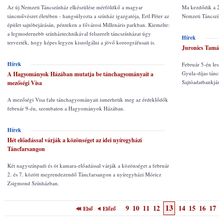
Az új Nemzeti Táncszínház elkészülése mérföldkő a magyar
Ma kezdődik a 2
táncművészet életében - hangsúlyozta a színház igazgatója, Ertl Péter az
Nemzeti Táncszín
épület sajtóbejárásán, pénteken a fővárosi Millenáris parkban. Kiemelte:
a legmodernebb színháztechnikával felszerelt táncszínházat úgy
Hírek
tervezték, hogy képes legyen kiszolgálni a jövő koreográfusait is.
Juronics Tamá
Hírek
Február 5-én le
Gyula-díjas tá
A Hagyományok Házában mutatja be tánchagyományait a
Sajtóadatbankján
mezőségi Visa
A mezőségi Visa falu tánchagyományait ismerhetik meg az érdeklődők
február 9-én, szombaton a Hagyományok Házában.
Hírek
Hét előadással várják a közönséget az idei nyíregyházi
Táncfarsangon
Két nagyszínpadi és öt kamara-előadással várják a közönséget a február
2. és 7. között megrendezendő Táncfarsangon a nyíregyházi Móricz
Zsigmond Színházban.
13
9
10
11
12
14
15
16
17
Első
Előző