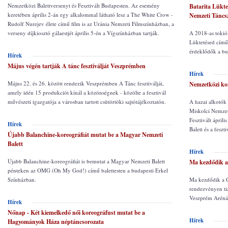
Nemzetközi Balettversenyt és Fesztivált Budapesten. Az esemény
Batarita Lükte
keretében április 2-án egy alkalommal látható lesz a The White Crow -
Nemzeti Táncs
Rudolf Nurejev élete című film is az Uránia Nemzeti Filmszínházban, a
verseny díjkiosztó gálaestjét április 5-én a Vígszínházban tartják.
A 2018-as tokió
Lüktetésed című 
érdeklődők a bu
Hírek
Május végén tartják A tánc fesztiválját Veszprémben
Hírek
Május 22. és 26. között rendezik Veszprémben A Tánc fesztiválját,
Nemzetközi kor
amely idén 15 produkciót kínál a közönségnek - közölte a fesztivál
művészeti igazgatója a városban tartott csütörtöki sajtótájékoztatón.
A hazai alkotók 
Miskolci Nemzet
Fesztivált ápril
Hírek
Balett és a feszt
Újabb Balanchine-koreográfiát mutat be a Magyar Nemzeti
Balett
Hírek
Újabb Balanchine-koreográfiát is bemutat a Magyar Nemzeti Balett
Ma kezdődik a
pénteken az OMG (Oh My God!) című balettesten a budapesti Erkel
Színházban.
Ma kezdődik a C
rendezvényen ti
Veszprém Aréná
Hírek
Nőnap - Két kiemelkedő női koreográfust mutat be a
Hírek
Hagyományok Háza néptáncsorozata