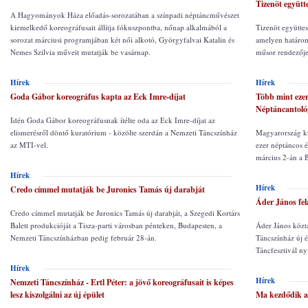
Tizenöt együtte
A Hagyományok Háza előadás-sorozatában a színpadi néptáncművészet
kiemelkedő koreográfusait állítja fókuszpontba, nőnap alkalmából a
Tizenöt együttes
sorozat márciusi programjában két női alkotó, Györgyfalvai Katalin és
amelyen határon 
Nemes Szilvia műveit mutatják be vasárnap.
műsor rendezője
Hírek
Hírek
Goda Gábor koreográfus kapta az Eck Imre-díjat
Több mint ezer
Néptáncantoló
Idén Goda Gábor koreográfusnak ítélte oda az Eck Imre-díjat az
elismerésről döntő kuratórium - közölte szerdán a Nemzeti Táncszínház
Magyarország kü
az MTI-vel.
ezer néptáncos 
március 2-án a 
Hírek
Hírek
Credo címmel mutatják be Juronics Tamás új darabját
Áder János fel
Credo címmel mutatják be Juronics Tamás új darabját, a Szegedi Kortárs
Balett produkcióját a Tisza-parti városban pénteken, Budapesten, a
Áder János köztá
Nemzeti Táncszínházban pedig február 28-án.
Táncszínház új é
Táncfesztivál ny
Hírek
Hírek
Nemzeti Táncszínház - Ertl Péter: a jövő koreográfusait is képes
lesz kiszolgálni az új épület
Ma kezdődik a 