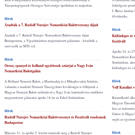
Táncpedagógusok Országos Szövetsége áprilisban és májusban.
feldolgozó prod
I. Béres András
fővédnöke.
Hírek
Átadták a 7. Rudolf Nurejev Nemzetközi Balettverseny díjait
Hírek
Átadták a 7. Rudolf Nurejev Nemzetközi Balettverseny díjait
Különleges és 
Budapeseten, a Vígszínházban megrendezett gálaesten - közölték a
fesztivált
szervezők az MTI-vel.
Április 24. és 2
Nemzetközi Kort
Hírek
Színházban, ahol
Orosz, spanyol és holland együttesek sztárjai a Nagy Iván
különleges és v
Nemzetközi Balettgálán
Hírek
A Holland Nemzeti Balett, a Mariinszkij és a Mihajlovszkij Színház,
valamint a madridi Nemzeti Táncegyüttes kiválóságai is fellépnek a
Volf Katalint 
Magyar Nemzeti Balett szólistáival a Nagy Iván balettművész emlékére
megrendezett gálaesten április 14-én az Erkel Színházban.
Kiemelkedő alko
Magyar Táncművé
lesz az intézmén
Hírek
Gábor és Hágai K
Rudolf Nurejev Nemzetközi Balettversenyt és Fesztivált rendeznek
segíti az egyete
Budapesten
Hírek
Március 31. és április 5. között rendezik meg a Rudolf Nurejev