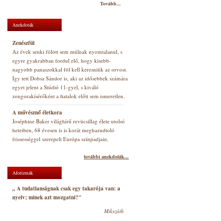
Tovább...
Anekdoták
Zenészfül
Az évek senki fölött sem múlnak nyomtalanul, s
egyre gyakrabban fordul elő, hogy kisebb-
nagyobb panaszokkal föl kell keresniük az orvost.
Így tett Dobsa Sándor is, aki az idősebbek számára
egyet jelent a Stúdió 11-gyel, s kiváló
zongorakísérőként a fiatalok előtt sem ismeretlen.
A művésznő életkora
Joséphine Baker világhírű revücsillag élete utolsó
heteiben, 68 évesen is is korát meghazudtoló
frissességgel szerepelt Európa színpadjain.
további anekdoták...
Aforizmák
„ A tudatlanságnak csak egy takarója van: a
nyelv; minek azt mozgatni?"
Mikszáth