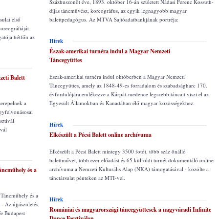
Százhuszonöt éve, 1893. október 16-án született Nádasi Ferenc Kossuth-
díjas táncművész, koreográfus, az egyik legnagyobb magyar
sulat első
balettpedagógus. Az MTVA Sajtóadatbankjának portréja:
oreográfiáját
gatója hétfőn az
Hírek
Észak-amerikai turnéra indul a Magyar Nemzeti
Táncegyüttes
Észak-amerikai turnéra indul októberben a Magyar Nemzeti
eti Balett
Táncegyüttes, amely az 1848-49-es forradalom és szabadságharc 170.
évfordulójára emlékezve a Kárpát-medence legszebb táncait viszi el az
zerepelnek a
Egyesült Államokban és Kanadában élő magyar közösségekhez.
gyfelvonásosai
sztivál
Hírek
vál
Elkészült a Pécsi Balett online archívuma
Elkészült a Pécsi Balett mintegy 3500 fotót, több száz önálló
balettművet, több ezer előadást és 65 külföldi turnét dokumentáló online
archívuma a Nemzeti Kulturális Alap (NKA) támogatásával - közölte a
áncműhely és a
tánctársulat pénteken az MTI-vel.
a Táncműhely és a
Hírek
- Az újjászületés,
Romániai és magyarországi táncegyüttesek a nagyváradi Infinite
Fe Budapest
Dance Fesztiválon