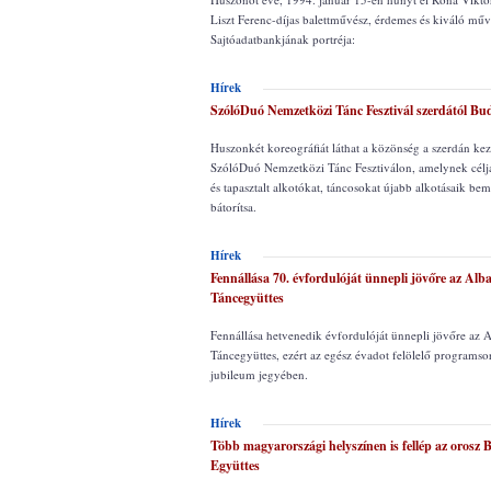
Liszt Ferenc-díjas balettművész, érdemes és kiváló m
Sajtóadatbankjának portréja:
Hírek
SzólóDuó Nemzetközi Tánc Fesztivál szerdától Bu
Huszonkét koreográfiát láthat a közönség a szerdán ke
SzólóDuó Nemzetközi Tánc Fesztiválon, amelynek célj
és tapasztalt alkotókat, táncosokat újabb alkotásaik bem
bátorítsa.
Hírek
Fennállása 70. évfordulóját ünnepli jövőre az Alb
Táncegyüttes
Fennállása hetvenedik évfordulóját ünnepli jövőre az 
Táncegyüttes, ezért az egész évadot felölelő programsor
jubileum jegyében.
Hírek
Több magyarországi helyszínen is fellép az orosz 
Együttes