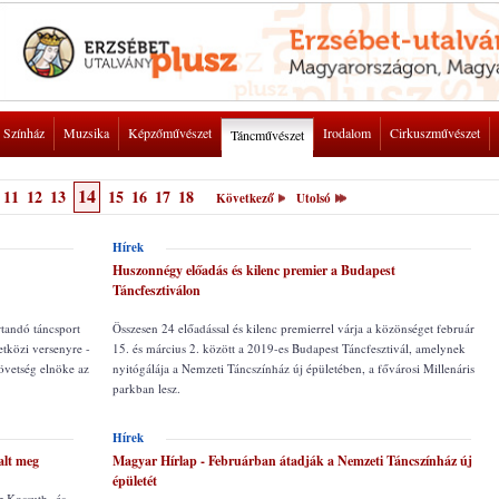
Színház
Muzsika
Képzőművészet
Irodalom
Cirkuszművészet
Táncművészet
14
11
12
13
15
16
17
18
Következő
Utolsó
Hírek
Huszonnégy előadás és kilenc premier a Budapest
Táncfesztiválon
tandó táncsport
Összesen 24 előadással és kilenc premierrel várja a közönséget február
tközi versenyre -
15. és március 2. között a 2019-es Budapest Táncfesztivál, amelynek
vetség elnöke az
nyitógálája a Nemzeti Táncszínház új épületében, a fővárosi Millenáris
parkban lesz.
Hírek
alt meg
Magyar Hírlap - Februárban átadják a Nemzeti Táncszínház új
épületét
r Kossuth- és