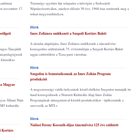
Akadémiai
Tizennégy együttes lép színpadra a hétvégén a Szekszárdi
ben november 17.
Néptáncfesztiválon, amelyet először 50 éve, 1968-ban rendeztek meg a
tolnai megyeszékhelyen.
Hírek
etligeti
Imre Zoltánra emlékezett a Szegedi Kortárs Balett
A társulat alapítójára, Imre Zoltánra emlékeztek a táncművész-
ágos Táncjáték
koreográfus születésének 75. évfordulóján a Szegedi Kortárs Balett
 Táncpedagógusok
tagjai csütörtökön a Tisza-parti városban.
 klasszikus
Hírek
Szegeden is bemutatkoznak az Imre Zoltán Program
produkciói
t a Magyar
A magyarországi vidéki helyszínek közül elsőként Szegeden mutatják be
fiatal koreográfusok a Nemzeti Kulturális Alap Imre Zoltán
gyar Állami Népi
Programjának támogatásával készült produkcióikat - tájékoztatták a
 M5 kulturális
szervezők az MTI-t.
Hírek
Nádasi Ferenc Kossuth-díjas táncművész 125 éve született
i Kortárs