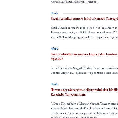
Kortárs Művészeti Fesztivál keretében.
Hírek
Észak-Amerikai turnéra indul a Nemzeti Táncegyü
Észak-Amerikai turnéra indul október 16-án a Magyar
Táncegyüttes, amely az 1848-49-es szabadságharc 170.
alkalmából készült programmal lép színpadra a tengere
Hírek
Bacsó Gabriella táncművész kapta a dán Gaubier
díját idén
Bacsó Gabriella, a Szegedi Kortárs Balett táncművésze n
Gaubier Alapítvány díját idén - tájékoztatta a társulat 
Hírek
Három nagy táncegyüttes sikerprodukcióit kínálja
Keszthelyi Táncpanoráma
A Duna Táncműhely, a Magyar Nemzeti Táncegyüttes é
Kortárs Balett sikerprodukcióival, valamint fotókiállításs
előadással és táncházzal várja az érdeklődőket szeptemb
között a 16. Keszthelyi Táncpanoráma.