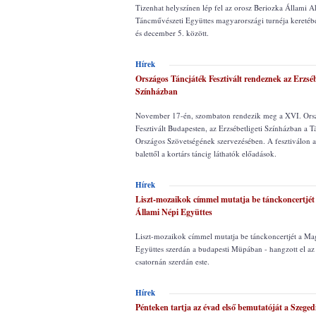
Tizenhat helyszínen lép fel az orosz Beriozka Állami 
Táncművészeti Együttes magyarországi turnéja kereté
és december 5. között.
Hírek
Országos Táncjáték Fesztivált rendeznek az Erzséb
Színházban
November 17-én, szombaton rendezik meg a XVI. Orsz
Fesztivált Budapesten, az Erzsébetligeti Színházban a
Országos Szövetségének szervezésében. A fesztiválon a
balettől a kortárs táncig láthatók előadások.
Hírek
Liszt-mozaikok címmel mutatja be tánckoncertjé
Állami Népi Együttes
Liszt-mozaikok címmel mutatja be tánckoncertjét a Ma
Együttes szerdán a budapesti Müpában - hangzott el az
csatornán szerdán este.
Hírek
Pénteken tartja az évad első bemutatóját a Szeged