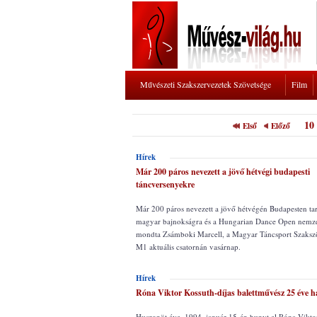
Művészeti Szakszervezetek Szövetsége
Film
10
Első
Előző
Hírek
Már 200 páros nevezett a jövő hétvégi budapesti
táncversenyekre
Már 200 páros nevezett a jövő hétvégén Budapesten tar
magyar bajnokságra és a Hungarian Dance Open nemze
mondta Zsámboki Marcell, a Magyar Táncsport Szakszö
M1 aktuális csatornán vasárnap.
Hírek
Róna Viktor Kossuth-díjas balettművész 25 éve h
Huszonöt éve, 1994. január 15-én hunyt el Róna Vikto