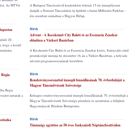
űvész. Az MTVA
A Budapest Táncfesztivál kezdeteként február 15-én ünnepélyesen
átadják a Nemzeti Táncszínház új épületét a budai Millenáris Parkban -
írta szombati számában a Magyar Hírlap.
Hírek
dapesten
Advent - A Kecskemét City Balett és az Esszencia Zenekar
zdődő 20.
előadása a Várkert Bazárban
a, hogy a kezdő
utatására
A Kecskemét City Balett és az Esszencia Zenekar közös, Szárnyalás című
produkcióját mutatja be december 16-án a Várkert Bazárban, a helyszín
adventi programsorozatának keretében.
Hírek
a Regia
Rendezvénysorozattal ünnepli fennállásának 70. évfordulóját a
Magyar Táncművészek Szövetsége
Alba Regia
ozatot tartanak a
Kétnapos rendezvénysorozattal ünnepli fennállásának 70. évfordulóját a
Magyar Táncművészek Szövetsége pénteken és szombaton a felújított
Hagyományok Házában Budapesten.
Hírek
Beriozka
Tizennégy együttes az 50 éves Szekszárdi Néptáncfesztiválon