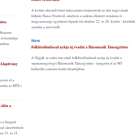
A kortárs táncművészet irányzataira összpontosít az idei nagyváradi
Infinite Dance Fesztivál, amelyen a szakma elismert romániai és
magyarországi együttesei lépnek fel október 22. és 28. között - közölték
ttes
szerdán a szervezők.
 Nemzeti
 évfordulója
Hírek
ntúlon.
Folklórelőadással nyitja új évadát a Háromszék Táncegyüttes
A Vágják az erdei utat című folklórelőadással nyitja új évadát a
sepsiszentgyörgyi Háromszék Táncegyüttes - hangzott el az M5
 Alapítvány
kulturális csatorna keddi híradójában.
yerte el a
szerdán az MTI-t.
 idén a
s a Szegedi
al, tánctörténeti
er 13. és 15.