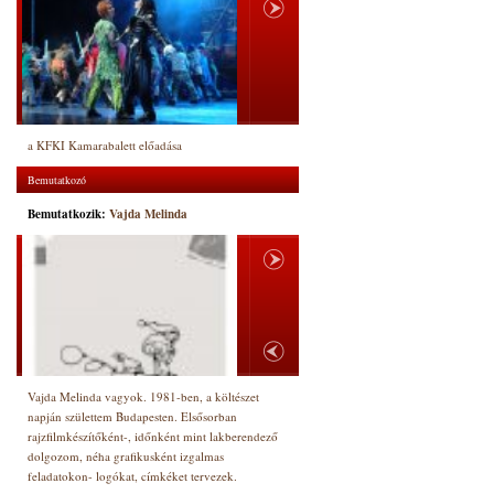
a KFKI Kamarabalett előadása
Bemutatkozó
Bemutatkozik:
Vajda Melinda
Vajda Melinda vagyok. 1981-ben, a költészet
napján születtem Budapesten. Elsősorban
rajzfilmkészítőként-, időnként mint lakberendező
dolgozom, néha grafikusként izgalmas
feladatokon- logókat, címkéket tervezek.