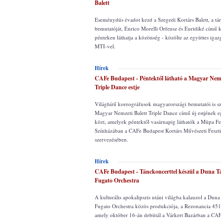
Balett
Eseménydús évadot kezd a Szegedi Kortárs Balett, a tár
bemutatóját, Enrico Morelli Orfeusz és Euridiké című k
pénteken láthatja a közönség - közölte az együttes igaz
MTI-vel.
Hírek
CAFe Budapest - Péntektől látható a Magyar Nemz
Triple Dance estje
Világhírű koreográfusok magyarországi bemutatói is s
Magyar Nemzeti Balett Triple Dance című új estjének e
közt, amelyek péntektől vasárnapig láthatók a Müpa Fe
Színházában a CAFe Budapest Kortárs Művészeti Feszti
szervezésében.
Hírek
CAFe Budapest - Tánckoncerttel készül a Duna T
Fugato Orchestra
A kulturális apokalipszis utáni világba kalauzol a Dun
Fugato Orchestra közös produkciója, a Rezonancia 451 
amely október 16-án debütál a Várkert Bazárban a CA