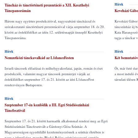
Hírek
Táncház és tánctörténeti prezentáció a XII. Keszthelyi
Táncpanorámán
Keveházi Gábo
Három nagy együttes produkcióival, nagyszabású táncházzal és
Keveházi Gábor 
szórakoztatató tánctörténeti prezentációval várja szeptember 18. és 20.
táncszínház új 
között az érdeklődőket az idén 12. születésnapját ünneplő Keszthelyi
Kata Harangozó-d
Táncpanoráma.
tagja a tánckar 
Hírek
Hírek
Nemzetközi tánckavalkád az L1danceFesten
Két bemutatóva
Izraeli táncosok előadásai és műhelygyakorlatai, japán, román és észt
Öt, már futó dar
produkciók, valamint magyar táncosok premierjei várják az
a most induló év
érdeklődőket szeptember 17. és 21. között az idei L1danceFest
társulati ülésen 
rendezvényen Budapesten.
Hírek
Szeptember 17-én kezdődik a III. Egri Stúdiószínházi
Táncfesztivál
Szeptember 17. és 21. között harmadik alkalommal rendezi meg az Egri
Stúdiószínházi Táncfesztivált a Gárdonyi Géza Színház. A
Magyarországon egyedülálló kezdeményezésnek a színház életében is
nagy a jelentősége  mondta Blaskó Balázs színházigazgató szerdán