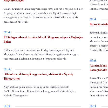
Magyarországon
láthatnak az ér
Csaknem tízezren látták magyarországi turnéja során a Mojszejev Balett
Inkubátorházba
fergeteges műsorát, amelynek keretében a világhírű oroszországi
táncegyüttes öt városban hat koncertet adott - közölték a szervezők
Hírek
pénteken az MTI-vel.
Bizarr táncelő
Hírek
Szürreális kutyá
meszelt arcú ro
Különleges adventi turnéra érkezik Magyarországra a Mojszejev
Monteiro Freita
Balett
amelyet decembe
Különleges adventi turnéra érkezik Magyarországra a világhírű
Kortárs Művész
Mojszejev Balett, Oroszország fantasztikus táncegyüttese öt magyar
városban hat alkalommal mutatja be fergeteges műsorát.
Hírek
Ausztráliában
Hírek
koreográfiáját
Gálaműsorral ünnepli negyvenéves jubileumát a Nyírség
Ausztráliában, P
Táncegyüttes
Harangozó Gyula
Nagyszabású gálaműsorral és az együttes történetéről szóló
Játékok művésze
fotókiállítással ünnepli fennállásának negyvenedik évfordulóját a
létre, a zenét K
Nyírség Táncegyüttes.
fesztivál sajtóre
Hírek
Hírek