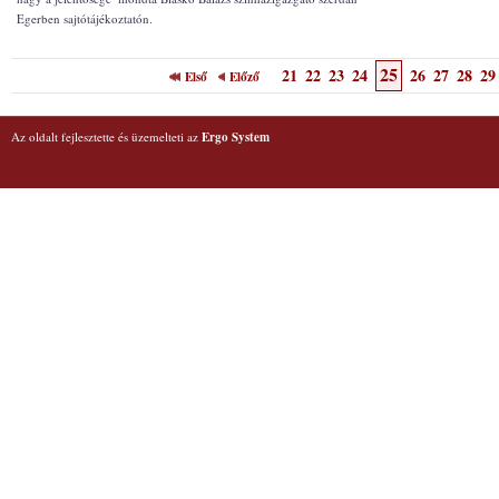
Egerben sajtótájékoztatón.
25
21
22
23
24
26
27
28
29
Első
Előző
Az oldalt fejlesztette és üzemelteti az
Ergo System