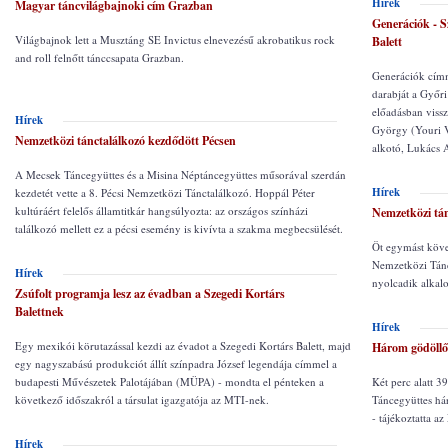
Hírek
Magyar táncvilágbajnoki cím Grazban
Generációk - S
Világbajnok lett a Musztáng SE Invictus elnevezésű akrobatikus rock
Balett
and roll felnőtt tánccsapata Grazban.
Generációk címm
darabját a Győri
előadásban viss
Hírek
György (Youri V
Nemzetközi tánctalálkozó kezdődött Pécsen
alkotó, Lukács 
A Mecsek Táncegyüttes és a Misina Néptáncegyüttes műsorával szerdán
Hírek
kezdetét vette a 8. Pécsi Nemzetközi Tánctalálkozó. Hoppál Péter
kultúráért felelős államtitkár hangsúlyozta: az országos színházi
Nemzetközi tán
találkozó mellett ez a pécsi esemény is kivívta a szakma megbecsülését.
Öt egymást köve
Nemzetközi Tánc
Hírek
nyolcadik alka
Zsúfolt programja lesz az évadban a Szegedi Kortárs
Balettnek
Hírek
Egy mexikói körutazással kezdi az évadot a Szegedi Kortárs Balett, majd
Három gödöllői
egy nagyszabású produkciót állít színpadra József legendája címmel a
budapesti Művészetek Palotájában (MÜPA) - mondta el pénteken a
Két perc alatt 39
következő időszakról a társulat igazgatója az MTI-nek.
Táncegyüttes hár
- tájékoztatta a
Hírek