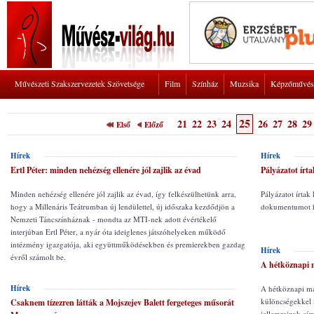
Művészeti Szakszervezetek Szövetsége
Film
Színház
Muzsika
Képzőművés
25
21
22
23
24
26
27
28
29
Első
Előző
Hírek
Hírek
Ertl Péter: minden nehézség ellenére jól zajlik az évad
Pályázatot írta
Minden nehézség ellenére jól zajlik az évad, így felkészülhetünk arra,
Pályázatot írtak 
hogy a Millenáris Teátrumban új lendülettel, új időszaka kezdődjön a
dokumentumot hé
Nemzeti Táncszínháznak - mondta az MTI-nek adott évértékelő
interjúban Ertl Péter, a nyár óta ideiglenes játszóhelyeken működő
intézmény igazgatója, aki együttműködésekben és premierekben gazdag
Hírek
évről számolt be.
A hétköznapi m
Hírek
A hétköznapi má
különcségekkel f
Csaknem tízezren látták a Mojszejev Balett fergeteges műsorát
jellemrajzok cí