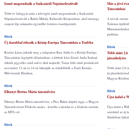
Ismét megrendezik a Szekszárdi Néptáncfesztivált
Már a jövő éva
Táncszínház
Több év kihagyás után a hétvégén ismét megrendezik a Szekszárdi
Néptáncfesztivált a Babits Mihály Kulturális Központban, ahol tizenegy
A tervek szerin
csoport lép színpadra egymillió forintos összdíjazásért.
Teátrum épületéb
Miniszterelnöksé
parkban.
Hírek
Új darabbal érkezik a Közép-Európa Táncszínház a Trafóba
Hírek
Kortárs káosz jelenik meg a színpadon Kun Attila és a Közép-Európa
Több mint 2,6 
Táncszínház legújabb előadásában: a többek közt József Attila Szabad-
játszóhelyére
ötletek jegyzéke című műve által inspirált, Tiszta föld című produkciót
november 13-án és 14-én láthatják az érdeklődők a Trafó Kortárs
Több mint 2,6 mi
Művészetek Házában.
új játszóhelyének
Magyar Közlöny
Hírek
Hírek
Elhunyt Bretus Mária táncművész
Újra indul a W
Elhunyt Bretus Mária táncművész, a Pécs Balett alapító tagja, a Magyar
Táncművészeti Főiskola tanára - közölte a társulat és a főiskola szerdán
Újra indul a Wi
az MTI-vel.
szerdától az új 
Stúdióban láthat
Hírek