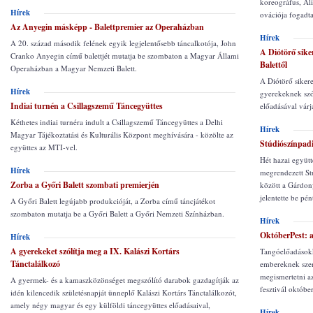
koreográfus, Ali
Hírek
ovációja fogadta
Az Anyegin másképp - Balettpremier az Operaházban
Hírek
A 20. század második felének egyik legjelentősebb táncalkotója, John
A Diótörő sike
Cranko Anyegin című balettjét mutatja be szombaton a Magyar Állami
Balettől
Operaházban a Magyar Nemzeti Balett.
A Diótörő sikere
Hírek
gyerekeknek szó
Indiai turnén a Csillagszemű Táncegyüttes
előadásával várj
Kéthetes indiai turnéra indult a Csillagszemű Táncegyüttes a Delhi
Hírek
Magyar Tájékoztatási és Kulturális Központ meghívására - közölte az
Stúdiószínpadi
együttes az MTI-vel.
Hét hazai együtt
Hírek
megrendezett St
Zorba a Győri Balett szombati premierjén
között a Gárdon
jelentette be pé
A Győri Balett legújabb produkcióját, a Zorba című táncjátékot
szombaton mutatja be a Győri Balett a Győri Nemzeti Színházban.
Hírek
OktóberPest: a
Hírek
A gyerekeket szólítja meg a IX. Kalászi Kortárs
Tangóelőadásokka
Tánctalálkozó
embereknek szerv
megismertetni az
A gyermek- és a kamaszközönséget megszólító darabok gazdagítják az
fesztivál október
idén kilencedik születésnapját ünneplő Kalászi Kortárs Tánctalálkozót,
amely négy magyar és egy külföldi táncegyüttes előadásaival,
Hírek