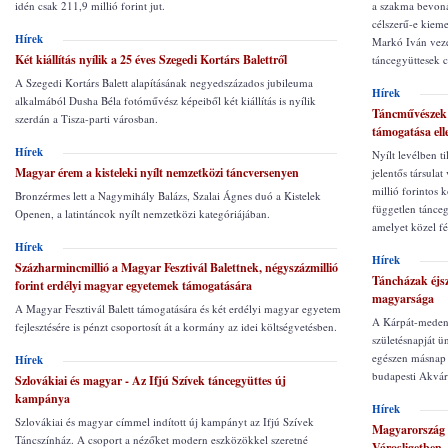
idén csak 211,9 millió forint jut.
a szakma bevoná
célszerű-e kieme
Hírek
Markó Iván veze
Két kiállítás nyílik a 25 éves Szegedi Kortárs Balettről
táncegyüttesek 
A Szegedi Kortárs Balett alapításának negyedszázados jubileuma
Hírek
alkalmából Dusha Béla fotóművész képeiből két kiállítás is nyílik
Táncművészek t
szerdán a Tisza-parti városban.
támogatása ell
Hírek
Nyílt levélben 
Magyar érem a kisteleki nyílt nemzetközi táncversenyen
jelentős társula
millió forintos
Bronzérmes lett a Nagymihály Balázs, Szalai Ágnes duó a Kistelek
független tánceg
Openen, a latintáncok nyílt nemzetközi kategóriájában.
amelyet közel fé
Hírek
Hírek
Százharmincmillió a Magyar Fesztivál Balettnek, négyszázmillió
Táncházak éjs
forint erdélyi magyar egyetemek támogatására
magyarsága
A Magyar Fesztivál Balett támogatására és két erdélyi magyar egyetem
A Kárpát-medenc
fejlesztésére is pénzt csoportosít át a kormány az idei költségvetésben.
születésnapját 
egészen másnap h
Hírek
budapesti Akvá
Szlovákiai és magyar - Az Ifjú Szívek táncegyüttes új
kampánya
Hírek
Szlovákiai és magyar címmel indított új kampányt az Ifjú Szívek
Magyarország 
Táncszínház. A csoport a nézőket modern eszközökkel szeretné
Városligetben