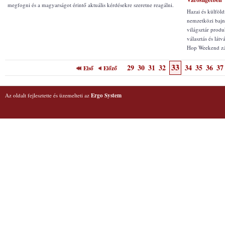
megfogni és a magyarságot érintő aktuális kérdésekre szeretne reagálni.
Hazai és külföl
nemzetközi bajn
világsztár produ
választás és lát
Hop Weekend zá
33
29
30
31
32
34
35
36
37
Első
Előző
Az oldalt fejlesztette és üzemelteti az
Ergo System