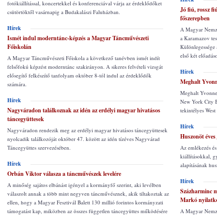
fotókiállítással, koncertekkel és konferenciával várja az érdeklődőket
Jó fiú, rossz f
csütörtöktől vasárnapig a Budakalászi Faluházban.
főszerepben
Hírek
A Magyar Nemzeti
Ismét indul moderntánc-képzés a Magyar Táncművészeti
a Karamazov tes
Főiskolán
Különlegessége 
első két előadáso
A Magyar Táncművészeti Főiskola a következő tanévben ismét indít
felsőfokú képzést moderntánc szakirányon. A sikeres felvételi vizsgát
Hírek
elősegítő felkészítő tanfolyam október 8-tól indul az érdeklődők
Meghalt Yvonn
számára.
Meghalt Yvonne 
Hírek
New York City Ba
Nagyváradon találkoznak az idén az erdélyi magyar hivatásos
tekintélyes West 
táncegyüttesek
Hírek
Nagyváradon rendezik meg az erdélyi magyar hivatásos táncegyüttesek
Huszonöt éves 
nyolcadik találkozóját október 47. között az idén tízéves Nagyvárad
Táncegyüttes szervezésében.
Az emlékezés és
kiállításokkal,
Hírek
alapításának hus
Orbán Viktor válasza a táncművészek levelére
Hírek
A minőség sajátos elbánást igényel a kormányfő szerint, aki levélben
Százharminc mi
válaszolt annak a több mint negyven táncművésznek, akik tiltakoztak az
Markó nyilatk
ellen, hogy a Magyar Fesztivál Balett 130 millió forintos kormányzati
támogatást kap, miközben az összes független táncegyüttes működésére
A Magyar Nemzet