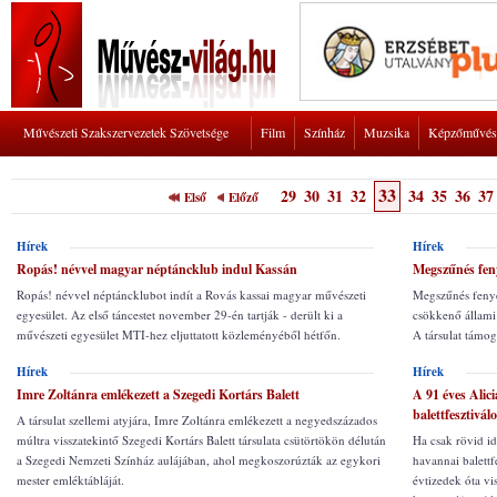
Művészeti Szakszervezetek Szövetsége
Film
Színház
Muzsika
Képzőművés
33
29
30
31
32
34
35
36
37
Első
Előző
Hírek
Hírek
Ropás! névvel magyar néptáncklub indul Kassán
Megszűnés fen
Ropás! névvel néptáncklubot indít a Rovás kassai magyar művészeti
Megszűnés fenye
egyesület. Az első táncestet november 29-én tartják - derült ki a
csökkenő állami 
művészeti egyesület MTI-hez eljuttatott közleményéből hétfőn.
A társulat támog
Hírek
Hírek
Imre Zoltánra emlékezett a Szegedi Kortárs Balett
A 91 éves Alici
balettfesztivál
A társulat szellemi atyjára, Imre Zoltánra emlékezett a negyedszázados
múltra visszatekintő Szegedi Kortárs Balett társulata csütörtökön délután
Ha csak rövid idő
a Szegedi Nemzeti Színház aulájában, ahol megkoszorúzták az egykori
havannai balettf
mester emléktábláját.
évtizedek óta vi