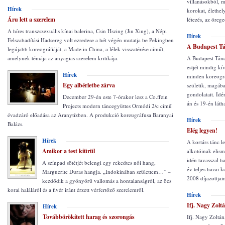
villanásokból, m
Hírek
korokat, élethe
Áru lett a szerelem
létezés, az örege
A híres transzszexuális kínai balerina, Csin Hszing (Jin Xing), a Népi
Hírek
Felszabadítási Hadsereg volt ezredese a hét végén mutatja be Pekingben
A Budapest Tán
legújabb koreográfiáját, a Made in China, a lélek visszatérése címűt,
amelynek témája az anyagias szerelem kritikája.
A Budapest Tán
estjét mindig kí
Hírek
minden koreográ
Egy albérletbe zárva
születik, magába
gondolatait. Id
December 29-én este 7-órakor lesz a Co.ffein
án és 19-én láth
Projects modern táncegyüttes Ormódi 2/c című
évadzáró előadása az Aranytízben. A produkció koreugráfusa Baranyai
Hírek
Balázs.
Elég legyen!
Hírek
A kortárs tánc l
Amikor a test kiürül
alkotóinak elism
idén tavasszal h
A színpad sötétjét belengi egy rekedtes női hang,
év teljes hazai k
Marguerite Duras hangja. „Indokínában születtem…” –
2008 díjazottjai
kezdődik a gyönyörű vallomás a hontalanságról, az öcs
korai haláláról és a fivér iránt érzett vérfertőző szerelemről.
Hírek
Ifj. Nagy Zolt
Hírek
Továbbörökített harag és szorongás
Ifj. Nagy Zoltán