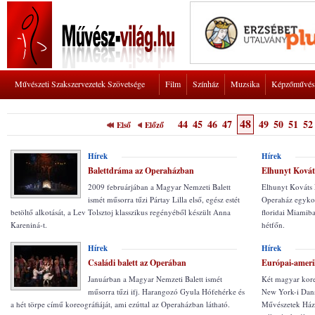
Művészeti Szakszervezetek Szövetsége
Film
Színház
Muzsika
Képzőművés
48
44
45
46
47
49
50
51
52
Első
Előző
Hírek
Hírek
Balettdráma az Operaházban
Elhunyt Kovát
2009 februárjában a Magyar Nemzeti Balett
Elhunyt Kováts 
ismét műsorra tűzi Pártay Lilla első, egész estét
Operaház egykor
betöltő alkotását, a Lev Tolsztoj klasszikus regényéből készült Anna
floridai Miamiban
Kareniná-t.
hétfőn.
Hírek
Hírek
Családi balett az Operában
Európai-ameri
Januárban a Magyar Nemzeti Balett ismét
Két magyar kore
műsorra tűzi ifj. Harangozó Gyula Hófehérke és
New York-i Dans
a hét törpe című koreográfiáját, ami ezúttal az Operaházban látható.
Művészetek Háza