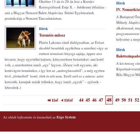
Október 13-án és 20-án lesz a Kortárs
Hírek
Koreográfusok Estje X. – Jubileumi előadása -
IV. Nemzetközi
ami a Magyar Nemzeti Balett Alapítvány Stúdió Együttesének
A Budapesti Őszi
produkciója a Nemzeti Táncszínházban.
Műhely Alapítvá
alkalommal, meg
Hírek
programsorozat 
Teremtés-mítosz
helyszíne a megú
Platón Lakoma című dialógusában, az Erószt
dicsőítő beszédek egyikében a szerelmi vágy az
Hírek
emberi természet lényegi sajátja, éppen arra
Balettszínpado
hivatott, hogy egyesülni hajtson, kényszerítsen bennünket: ami kettő
A kis herceg cím
volt, a szerelemben ismét „egy” legyen. (Zeusz volt ugyanis, aki
Képzőművészeti 
kettévágott bennünket, s így lett az „androgünoszból”, a még egyben
Béla Megyei Műv
lévő „férfinőből” kettő, férfi és női nem. Erről szól ez a mítosz: azért
keressük, kutatjuk másik felünket, hogy ismét „egyek” – egészek –
lehessünk.)
48
44
45
46
47
49
50
51
52
Első
Előző
Az oldalt fejlesztette és üzemelteti az
Ergo System