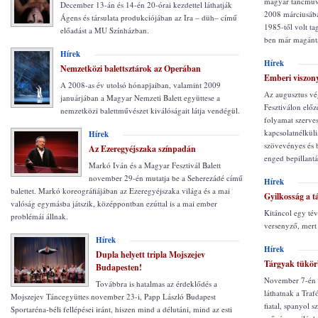
magyar táncműv
December 13-án és 14-én 20-órai kezdettel láthatják
2008 márciusában
Ágens és társulata produkciójában az Ira – düh– című
1985-től volt t
előadást a MU Színházban.
ben már magántá
Hírek
Hírek
Nemzetközi balettsztárok az Operában
Emberi viszon
A 2008-as év utolsó hónapjaiban, valamint 2009
Az augusztus vé
januárjában a Magyar Nemzeti Balett együttese a
Fesztiválon előz
nemzetközi balettművészet kiválóságait látja vendégül.
folyamat szerves
kapcsolatnélküli
Hírek
szövevényes és 
Az Ezeregyéjszaka színpadán
enged bepillantá
Markó Iván és a Magyar Fesztivál Balett
november 29-én mutatja be a Seherezádé című
Hírek
balettet. Markó koreográfiájában az Ezeregyéjszaka világa és a mai
Gyilkosság a t
valóság egymásba játszik, középpontban ezúttal is a mai ember
Kitáncol egy té
problémái állnak.
versenyző, mert 
Hírek
Hírek
Dupla helyett tripla Mojszejev
Tárgyak tükö
Budapesten!
November 7-én 2
Továbbra is hatalmas az érdeklődés a
láthatnak a Traf
Mojszejev Táncegyüttes november 23-i, Papp László Budapest
fiatal, spanyol 
Sportaréna-béli fellépései iránt, hiszen mind a délutáni, mind az esti