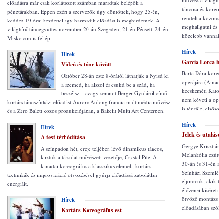
művész a világh
előadásra már csak korlátozott számban maradtak belépők a
táncosa és koreo
pénztárakban. Éppen ezért a szervezők úgy döntöttek, hogy 25-én,
rendelt a közön
kedden 19 órai kezdettel egy harmadik előadást is meghirdetnek. A
meghallgatni és 
világhírű táncegyüttes november 20-án Szegeden, 21-én Pécsett, 24-én
közelebb vannak
Miskolcon is fellép.
Hírek
Hírek
Garcia Lorca 
Videó és tánc között
Barta Dóra kore
Október 28-án este 8-órától láthatják a Nyisd ki
operájára (Ainad
a szemed, ha alszol és csukd be a szád, ha
kecskeméti Kato
beszélsz – avagy semmit Berger Gyuláról című
nem követi a oper
kortárs táncszínházi előadást Aurore Aulong francia multimédia művész
is tér tőle, els
és a Zero Balett közös produkciójában, a Bakelit Multi Art Centerben.
Hírek
Hírek
Jelek és utalá
A test térhódítása
Gergye Krisztiá
A színpadon hét, ereje teljében lévő dinamikus táncos,
Melankólia ezút
köztük a társulat művészeti vezetője, Crystal Pite. A
30-án és 31-én 
kanadai koreográfus a klasszikus elemek, kortárs
Színházi Szemlé
technikák és improvizáció ötvözésével gyúrja előadássá zabolátlan
eljönniük, akik 
energiáit.
élőzenei kíséret
ötvöző montázs 
Hírek
előadásában szól
Kortárs Koreográfus est