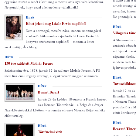
&Echó után A test
egyaránt, hiszen a zenét kísérli meg a mozdulatok nyelvére lefordítani.
ötödik darabja ór
Ne gondoljuk, hogy ezzel a lehetetlenre vállalkozik!
egyaránt, hiszen
Ne gondoljuk, ho
Hírek
Kötet jelent meg Lázár Ervin naplóiból
Hírek
Nem a dörmögő, meseíró bácsi, hanem az önmagával
Válogatás tán
viaskodó, bölcs ember rajzolódik ki Lázár Ervin író
A Shannon.hu ze
könyvbe szerkesztett naplóiból – mondta a kötet
zenészek részvét
szerkesztője, Ács Margit.
műfajának hazai
népzenei (kelta,
Hírek
modern rock hang
130 éve született Molnár Ferenc
igényes produkc
Százharminc éve, 1878. január 12-én született Molnár Ferenc, A Pál
utcai fiúk című regény szerzője, a legsikeresebb magyar színműíró.
Hírek
Tavaszi áldoza
Hírek
Január 17-én és
B mint Béjart
Krisztián Társu
Január 29-én kedden 18-órakor a Francia Intézet
a Nemzeti Táncs
és a Nemzeti Táncszínház – a Belga és a Svájci
produkciója a M
Nagykövetségekkel közösen – a nemrég elhunyt Maurice Béjart emléke
címû kortárs tri
előtt tiszteleg.
Hírek
Hírek
Beavató Táncs
Történelmi vizit
A Nemzeti Táncs