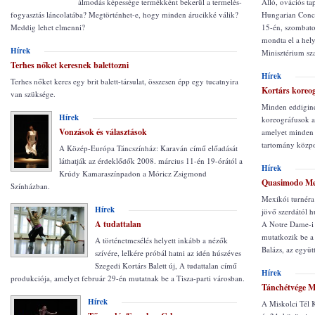
álmodás képessége termékként bekerül a termelés-
Álló, ovációs t
fogyasztás láncolatába? Megtörténhet-e, hogy minden árucikké válik?
Hungarian Conce
Meddig lehet elmenni?
15-én, szombat
mondta el a hely
Hírek
Minisztérium sza
Terhes nőket keresnek balettozni
Hírek
Terhes nőket keres egy brit balett-társulat, összesen épp egy tucatnyira
Kortárs koreog
van szüksége.
Minden eddiginél
Hírek
koreográfusok a 
Vonzások és választások
amelyet minden
tartomány közpo
A Közép-Európa Táncszínház: Karaván című előadását
láthatják az érdeklődők 2008. március 11-én 19-órától a
Hírek
Krúdy Kamaraszínpadon a Móricz Zsigmond
Quasimodo Me
Színházban.
Mexikói turnéra i
Hírek
jövő szerdától h
A tudattalan
A Notre Dame-i
mutatkozik be a
A történetmesélés helyett inkább a nézők
Balázs, az együt
szívére, lelkére próbál hatni az idén húszéves
Szegedi Kortárs Balett új, A tudattalan című
Hírek
produkciója, amelyet február 29-én mutatnak be a Tisza-parti városban.
Tánchétvége M
Hírek
A Miskolci Tél K