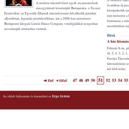
A modern táncművészet egyik atyamesterének
évadában új prog
táncegyüttesét köszöntjük Budapesten, a Tavaszi
középiskolák ta
Fesztiválon: az Egyesült Államok táncművészete bővelkedik páratlan
utat mutasson a 
alkotókban, legendás produkciókban, ám a 2008-ban másodszor
bemutassa a szín
Budapestre látogató Limón Dance Company vendégjátékát nyugodtan
mozdulatban rej
nevezhetjük történelmi vizitnek.
Hírek
A hús látomás
Február 8-án, pé
(6. 5. 4. 3. 2. 
Európa Táncszí
laboratóriumi sz
hét férfi testre.
51
47
48
49
50
52
53
54
55
Első
Előző
Az oldalt fejlesztette és üzemelteti az
Ergo System