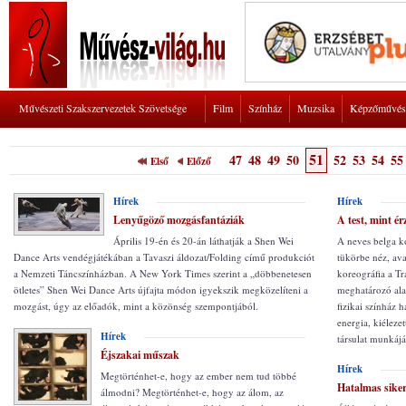
Művészeti Szakszervezetek Szövetsége
Film
Színház
Muzsika
Képzőművés
51
47
48
49
50
52
53
54
55
Első
Előző
Hírek
Hírek
Lenyűgöző mozgásfantáziák
A test, mint ér
Április 19-én és 20-án láthatják a Shen Wei
A neves belga 
Dance Arts vendégjátékában a Tavaszi áldozat/Folding című produkciót
tükörbe néz, ava
a Nemzeti Táncszínházban. A New York Times szerint a „döbbenetesen
koreográfia a Tr
ötletes” Shen Wei Dance Arts újfajta módon igyekszik megközelíteni a
meghatározó alak
mozgást, úgy az előadók, mint a közönség szempontjából.
fizikai színház
energia, kiélezet
Hírek
társulat munkájá
Éjszakai műszak
Hírek
Megtörténhet-e, hogy az ember nem tud többé
Hatalmas sik
álmodni? Megtörténhet-e, hogy az álom, az