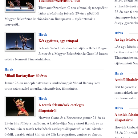
Tűzmadár/Szerelem C-ben
és 24. között i
a Tánchétvégét 
Tűzmadár/Szerelem C-ben címmel új táncjátékot
22-én este 6 órá
láthat a közönség február 29-én a gödöllői
táncimprovizáció
Magyar BalettSzínház előadásában Budapesten – tájékoztattak a
és egy gyermeke
szervezők.
Hírek
Hírek
Az ágy közös,
Két együttes, egy színpad
„Az ágy közös, 
Február 9-én 19-órakor láthatják a Ballet Prague
be táncművet fe
Junior és a Magyar BalettSzínház Gödöllő közös
Táncszínházban.
estjét a Nemzeti Táncszínházban.
tájékoztatott Na
Hírek
Hírek
Mihail Barisnyikov 60 éves
Amitől libabőrö
Január 28-án ünnepli hatvanadik születésnapját Mihail Barisnyikov
Pert helyezett ki
orosz származású amerikai táncművész, filmszínész.
szambaiskola nem
riói karneválon.
Hírek
A testek felszínének esetleges
Hírek
állapotairól
A testek felszí
Horváth Csaba és a Fortedanse január 24-én és
állapotairól
25-én újra föllép a Trafóban. A Lábán-díjas Nagyvárosi ikonok és az
Horváth Csaba é
&Echó után A testek felszínének esetleges állapotairól a fiatal társulat
25-én 20-órától
ötödik darabja óriási kihívás elé állít koreográfust, zenészt és táncost