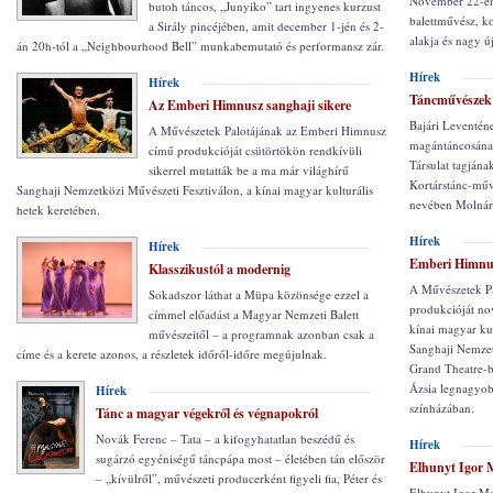
November 22-én 
butoh táncos, „Junyiko” tart ingyenes kurzust
balettművész, ko
a Sirály pincéjében, amit december 1-jén és 2-
alakja és nagy új
án 20h-tól a „Neighbourhood Bell” munkabemutató és performansz zár.
Hírek
Hírek
Táncművészek 
Az Emberi Himnusz sanghaji sikere
Bajári Leventén
A Művészetek Palotájának az Emberi Himnusz
magántáncosának
című produkcióját csütörtökön rendkívüli
Társulat tagjána
sikerrel mutatták be a ma már világhírű
Kortárstánc-művé
Sanghaji Nemzetközi Művészeti Fesztiválon, a kínai magyar kulturális
nevében Molnár 
hetek keretében.
Hírek
Hírek
Emberi Himnu
Klasszikustól a modernig
A Művészetek P
Sokadszor láthat a Müpa közönsége ezzel a
produkcióját no
címmel előadást a Magyar Nemzeti Balett
kínai magyar kul
művészeitől – a programnak azonban csak a
Sanghaji Nemzet
címe és a kerete azonos, a részletek időről-időre megújulnak.
Grand Theatre-be
Ázsia legnagyob
Hírek
színházában.
Tánc a magyar végekről és végnapokról
Novák Ferenc – Tata – a kifogyhatatlan beszédű és
Hírek
sugárzó egyéniségű táncpápa most – életében tán először
Elhunyt Igor M
– „kívülről”, művészeti producerként figyeli fia, Péter és
Elhunyt Igor Mo