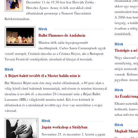
előadásukat 2005
December 11-én 19.30-kor lesz Horváth Zsófia -
akkor egy negyv
Herczku Ágnes: Arany és kék szavakkal című
szembesített be
előadásának premierje a Nemzeti Táncszínház
A 2006-ban bemu
Refektóriumában.
öregség, a halál
évadban a trilóg
Hírek
érdeklődők.
Ballet Flamenco de Andalucía
Minden idők talán legrajongottabb
Hírek
táncfilmjének, Carlos Saura Carmenjének egyik
Tisztelgés a nő 
vezető szerepét, Cristinát táncolta az a Cristina Hoyos, aki a Budapesti
Négy táncosnő a
Tavaszi Fesztivál vendégeként, társulatával látogat el hozzánk.
személyiség, né
mégis azonosak:
Hírek
vannak. Kelemeni
A Béjart-balett tovább él a Mester halála után is
jegyében: decem
Bár Maurice Béjart nem érte meg utolsó előadásának, a 80 perc alatt a
világ körül című balettnek bemutatóját, művészete és minden bizonnyal
Hírek
társulata is tovább él: a december 20-i bemutató után a Béjart Ballet
Az Északi-teng
Lausanne (BBL) világkörüli turnéra indul. Két évre kötöttek le
Elhamvasztották
előadásokat és a társulatnak további egy évre van szerződése a svájci
holttestét, hamv
várossal.
néhai művész tár
Hírek
Hírek
Japán workshop a Sirályban
Meghalt Mauri
November 25. és december 2. között a japán