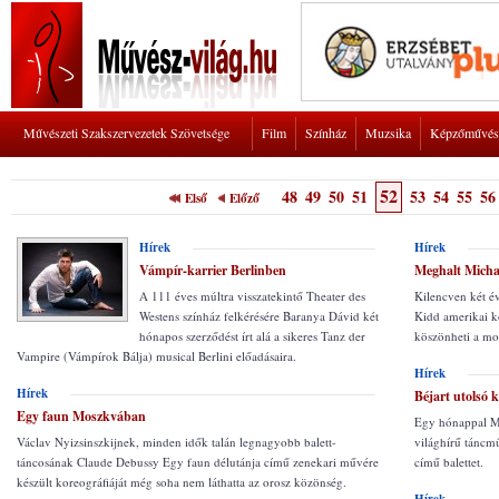
Művészeti Szakszervezetek Szövetsége
Film
Színház
Muzsika
Képzőművés
52
48
49
50
51
53
54
55
56
Első
Előző
Hírek
Hírek
Vámpír-karrier Berlinben
Meghalt Micha
A 111 éves múltra visszatekintő Theater des
Kilencven két é
Westens színház felkérésére Baranya Dávid két
Kidd amerikai ko
hónapos szerződést írt alá a sikeres Tanz der
köszönheti a mo
Vampire (Vámpírok Bálja) musical Berlini előadásaira.
Hírek
Hírek
Béjart utolsó 
Egy faun Moszkvában
Egy hónappal Ma
Václav Nyizsinszkijnek, minden idők talán legnagyobb balett-
világhírű táncmű
táncosának Claude Debussy Egy faun délutánja című zenekari művére
című balettet.
készült koreográfiáját még soha nem láthatta az orosz közönség.