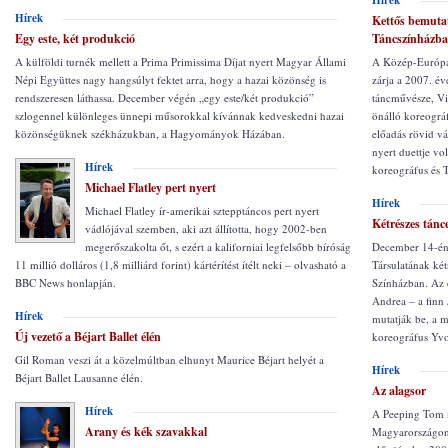
Hírek
Hírek
Kettős bemuta
Egy este, két produkció
Táncszínházb
A külföldi turnék mellett a Prima Primissima Díjat nyert Magyar Állami
A Közép-Európa T
Népi Együttes nagy hangsúlyt fektet arra, hogy a hazai közönség is
zárja a 2007. éve
rendszeresen láthassa. December végén „egy este/két produkció”
táncművésze, Vi
szlogennel különleges ünnepi műsorokkal kívánnak kedveskedni hazai
önálló koreográ
közönségüknek székházukban, a Hagyományok Házában.
előadás rövid vá
nyert duettje vo
Hírek
koreográfus és T
Michael Flatley pert nyert
Hírek
Michael Flatley ír-amerikai sztepptáncos pert nyert
Kétrészes tán
vádlójával szemben, aki azt állította, hogy 2002-ben
megerőszakolta őt, s ezért a kaliforniai legfelsőbb bíróság
December 14-én
11 millió dolláros (1,8 milliárd forint) kártérítést ítélt neki – olvasható a
Társulatának két
BBC News honlapján.
Színházban. Az 
Andrea – a finn
Hírek
mutatják be, a m
Új vezető a Béjart Ballet élén
koreográfus Yv
Gil Roman veszi át a közelmúltban elhunyt Maurice Béjart helyét a
Hírek
Béjart Ballet Lausanne élén.
Az alagsor
Hírek
A Peeping Tom n
Arany és kék szavakkal
Magyarországon: