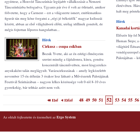
együttese, a Honvéd Táncszínház legújabb vállalkozását a Nemzeti
életévében. Hár
Táncszínházba befogadva. Ugyanis pár éve ő volt az ötletadó, amikor
halt meg pénteke
fölvetette, hogy a Carment – ezt a világszerte ismert, emblematikus
figurát tán meg kéne forgatni a „régi jó békeidők” magyar kulisszái
Hírek
között, abban az első világháború előtti, utólag idillinek gondolt, de
Kanadai kortá
mégis fojtottan lőporos hangulatban...
Először lép fel
Hírek
Human Steps; a 
Cirkusz – csupa csíkban
világhírű Éduar
vendégszerepel 
Bozsik Yvette, aki az én eddigi élményeim
Palotájában – kö
szerint mindig a fájdalomra, kínra, gondra
koncentrált táncműveiben, most kisgyerekes
anyukaként talán meglágyult. Varázscirkuszának – amely legközelebb
november 15-én délután 3 órakor lesz látható a Művészetek Palotájának
Fesztivál Színházában – nagyon lelkes közönsége volt 0-tól 8-10 éves
gyerekekig, bár teltház azért nem volt.
52
48
49
50
51
53
54
55
56
Első
Előző
Az oldalt fejlesztette és üzemelteti az
Ergo System