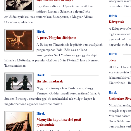
sztárjainak rész
Egy táncos díva arcképe címmel a 80 éve
november 13-án 
született Lakatos Gabriella balettművész
Hírek
emlékére nyílt kiállítás csütörtökön Budapesten, a Magyar Állami
Kártyavár
Operaház épületében.
A Kártyavár cím
Hírek
legtermészeteseb
A perc / Hogyha elfelejtesz
gyermek közti vi
A Budapest Táncszínház legújabb bemutatójának
kapcsolat eltér a
programjában Földi Béla és a holland
Hírek
koreográfus Neel Verdoorn egy-egy darabját
3 kor
láthatja a közönség. A premier október 26-án 19-órától lesz a Nemzeti
Táncszínházban.
Október 11-én 1
kor (tánc-vízió
Hírek
felhasználásáva
Hirtelen madarak
Táncszínház - R
Négy nő viszonya feketén-fehéren, ahogy
Hírek
Yasmeen Godder izraeli koreográfusnő látja. A
Catherine Dive
Sudden Birds egy fesztültséggel és érzelmekkel teli világot képez le
megdöbbentően egyenes és őszinte módon.
Mozdulatlanság,
mozgás megdöbb
Hírek
Valamint három 
Megnyitja kapuit az első pesti
Oscar Schlemmer
gyárszínház
bemutatásra ker