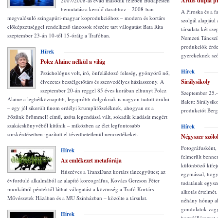
Artus dupla p
2007/2008-as évad második felében Budapesten
bemutatásra kerülő darabhoz – 2008-ban
A Piroska és a f
megvalósuló szingapúri-magyar koprodukcióhoz – modern és kortárs
szolgál alapjáu
előképzettséggel rendelkező táncosok részére tart válogatást Bata Rita
társulata két sz
szeptember 23-án 10-től 15-óráig a Trafóban.
Nemzeti Táncszí
produkciók érde
Hírek
gyerekeknek szól
Polcz Alaine nélkül a világ
Hírek
Pszichológus volt, író, önfeláldozó feleség, gyönyörű nő,
Sirálysikoly
élvezetes beszélgetőtárs és szenvedélyes háziasszony. A
szeptember 20-án reggel 85 éves korában elhunyt Polcz
Szeptember 25.-é
Alaine a leghétköznapibb, legapróbb dolgoknak is nagyon tudott örülni
Balett: Sirálys
– egy jól sikerült finom erdélyi krumplifőzeléknek, ahogyan ez a
produkciót Berg
Főzünk örömmel! című, azóta legendássá vált, sokadik kiadását megért
szakácskönyvéből kitűnik – miközben az élet legfontosabb
Hírek
sorskérdéseiben igazított el tévedhetetlenül nemzedékeket.
Négyszer szólo
Fotográfusként, 
Hírek
felmerült benne
Az emlékezet metafórája
különböző kifej
Húszéves a TranzDanz kortárs táncegyüttes; az
egymással, hogy
évforduló alkalmából az alapító koreográfus, Kovács Gerzson Péter
tudatának egyszer
munkáiból péntektől láthat válogatást a közönség a Trafó Kortárs
alkotás értelmé
Művészetek Házában és a MU Színházban – közölte a társulat.
néhány hónap al
gondolatok vagy
Hírek
hozzáállásomat 