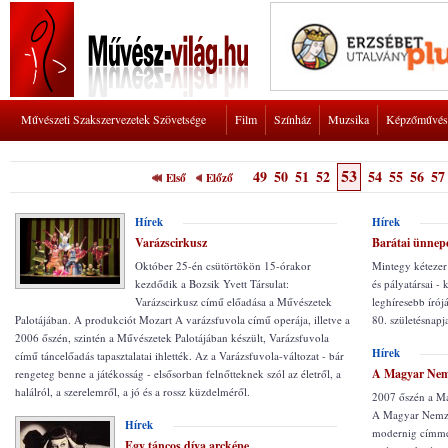
Művészeti Szakszervezetek Szövetsége
Film
Színház
Muzsika
Képzőművés
53
49
50
51
52
54
55
56
57
Első
Előző
Hírek
Hírek
Varázscirkusz
Barátai ünnep
Október 25-én csütörtökön 15-órakor
Mintegy kétezer
kezdődik a Bozsik Yvett Társulat:
és pályatársai -
Varázscirkusz című előadása a Művészetek
leghíresebb írój
Palotájában. A produkciót Mozart A varázsfuvola című operája, illetve a
80. születésnapj
2006 őszén, szintén a Művészetek Palotájában készült, Varázsfuvola
Hírek
című táncelőadás tapasztalatai ihlették. Az a Varázsfuvola-változat - bár
A Magyar Nemze
rengeteg benne a játékosság - elsősorban felnőtteknek szól az életről, a
halálról, a szerelemről, a jó és a rossz küzdelméről.
2007 őszén a Ma
A Magyar Nemzeti
Hírek
modernig címmel 
Egy táncos díva arcképe