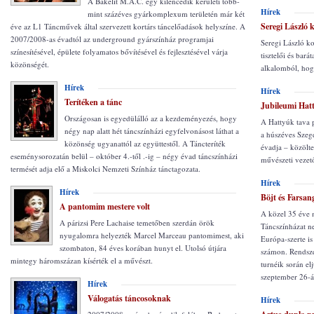
A Bakelit M.A.C. egy kilencedik kerületi több-
Hírek
mint százéves gyárkomplexum területén már két
Seregi László 
éve az L1 Táncművek által szervezett kortárs táncelőadások helyszíne. A
2007/2008-as évadtól az underground gyárszínház programjai
Seregi László ko
színesítésével, épülete folyamatos bővítésével és fejlesztésével várja
tisztelői és bar
közönségét.
alkalomból, hog
Hírek
Hírek
Terítéken a tánc
Jubileumi Hat
Országosan is egyedülálló az a kezdeményezés, hogy
A Hattyúk tava 
négy nap alatt hét táncszínházi egyfelvonásost láthat a
a húszéves Szege
közönség ugyanattól az együttestől. A Táncteríték
évadja – közölte
eseménysorozatán belül – október 4.-től .-ig – négy évad táncszínházi
művészeti vezető
termését adja elő a Miskolci Nemzeti Színház tánctagozata.
Hírek
Hírek
Böjt és Farsan
A pantomim mestere volt
A közel 35 éve
A párizsi Pere Lachaise temetőben szerdán örök
Táncszínházat n
nyugalomra helyezték Marcel Marceau pantomimest, aki
Európa-szerte is 
szombaton, 84 éves korában hunyt el. Utolsó útjára
számon. Rendsze
mintegy háromszázan kísérték el a művészt.
turnéik során el
szeptember 26-án
Hírek
Válogatás táncosoknak
Hírek