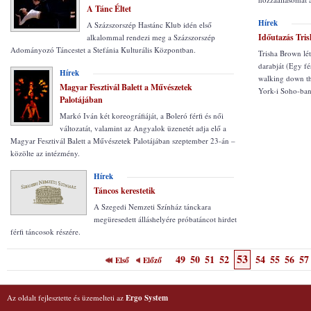
A Tánc Éltet
Hírek
A Százszorszép Hastánc Klub idén első
Időutazás Tri
alkalommal rendezi meg a Százszorszép
Adományozó Táncestet a Stefánia Kulturális Központban.
Trisha Brown lét
darabját (Egy fé
Hírek
walking down th
Magyar Fesztivál Balett a Művészetek
York-i Soho-ban,
Palotájában
Markó Iván két koreográfiáját, a Boleró férfi és női
változatát, valamint az Angyalok üzenetét adja elő a
Magyar Fesztivál Balett a Művészetek Palotájában szeptember 23-án –
közölte az intézmény.
Hírek
Táncos kerestetik
A Szegedi Nemzeti Színház tánckara
megüresedett álláshelyére próbatáncot hirdet
férfi táncosok részére.
53
49
50
51
52
54
55
56
57
Első
Előző
Az oldalt fejlesztette és üzemelteti az
Ergo System