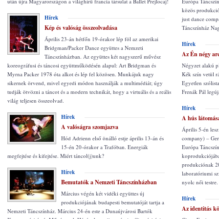
után újra Magyarországon a világhírű francia társulat a Ballet Prejlocaj!
Európa Táncszín
közös produkció
Hírek
just dance comp
Kép és valóság összeolvadása
Táncszínház Na
Április 23-án hétfőn 19-órakor lép föl az amerikai
Hírek
Bridgman/Packer Dance együttes a Nemzeti
Az Én négy ar
Táncszínházban. Az együttes két nagyszerű művész
koreográfusi és táncosi együttműködésén alapul: Art Bridgman és
Négyzet alakú pl
Myrna Packer 1978 óta alkot és lép fel közösen. Munkájuk nagy
Kék szín vetül r
sikernek örvend, mivel egyedi módon használják a multimédiát; úgy
Egyetlen szólis
tudják ötvözni a táncot és a modern technikát, hogy a virtuális és a reális
Frenák Pál legú
világ teljesen összeolvad.
Hírek
Hírek
A hús látomás
A valóságra szomjazva
Április 5-én les
Hód Adrienn első önálló estje április 13-án és
company) – Gerg
15-én 20-órakor a Trafóban. Energiák
Európa Táncszí
megfejtése és kifejtése. Miért táncol(j)unk?
koprodukciójában
produkciónak 2
Hírek
laboratóriumi sz
Bemutatók a Nemzeti Táncszínházban
nyolc női testre.
Március végén két vidéki együttes új
Hírek
produkciójának budapesti bemutatóját tartja a
Az identitás kö
Nemzeti Táncszínház. Március 24-én este a Dunaújvárosi Bartók