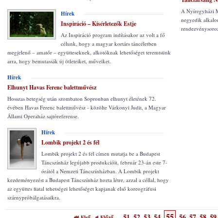
A Nyíregyházi 
Hírek
negyedik alkal
Inspiráció – Kísérletezők Estje
rendezvénysoroza
Az Inspiráció program indításakor az volt a fő
célunk, hogy a magyar kortárs táncéletben
megjelenő – amatőr – együtteseknek, alkotóknak lehetőséget teremtsünk
arra, hogy bemutassák új ötleteiket, műveiket.
Hírek
Elhunyt Havas Ferenc balettművész
Hosszas betegség után szombaton Sopronban elhunyt életének 72.
évében Havas Ferenc balettművész - közölte Várkonyi Judit, a Magyar
Állami Operaház sajtóreferense.
Hírek
Lombik projekt 2 és fél
Lombik projekt 2 és fél címen mutatja be a Budapest
Táncszínház legújabb produkcióit, február 23-án este 7-
órától a Nemzeti Táncszínházban. A Lombik projekt
kezdeményezést a Budapest Táncszínház hozta létre, azzal a céllal, hogy
az együttes fiatal tehetségei lehetőséget kapjanak első koreográfusi
szárnypróbálgatásaikra.
55
51
52
53
54
56
57
58
59
Első
Előző