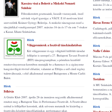
László darabja,
Kassára viszi a Bolerót a Miskolci Nemzeti
március 21-én a 
Színház
közölte az inté
Félresikeredett gesztusaink, kuszált viszonyaink, önző
Hírek
szívünk végső igazsága: a VÁGY. E fő motívum köré
Havas Ferenc 
szerveződik Krámer György Bolerója. A miskolci tánctagozat ezzel a
táncjátékkal vendégszerepel 2007. március 16-án és 17-én este 7-órakor
Családtagok, pál
a Kassai Állami Színházban.
balettművésztől
előcsarnokában.
Hírek
Világpremierek a fesztivál tánckínálatában
Hírek
Nulla Celsius
Két világpremier és egy világhírű külföldi társulat
fellépése is szerepel a 27. Budapesti Tavaszi Fesztivál
Március 9-én pén
(BTF) táncprogramjában; a pénteken kezdődő
Katona Gábor: N
rendezvénysorozat keretében mutatják be a flamenco és a cigányzene
Kortárs Táncmű
hangzásvilágát ötvöző előadást, valamint az Elfújta a szél című regény
balettváltozatát, s első alkalommal szerepel Budapesten a Monte-Carlói
Hírek
Balett.
Testálom
A MU Színházban
Hírek
bemutatásra a z
Felhívás
táncelőadása. 
A Gödör Klub 2007. április 28-án immáron negyedik alkalmommal
koreografálta.
rendezi meg a Budapesti Tánc és Performance Fesztivált. A Fesztiválhoz
ezúttal is fellépőket keresünk, akik szívesen mutatnák be kizárólag a
Hírek
fesztiválra készített táncelőadásukat, performance-ukat.
Táncfarsang N