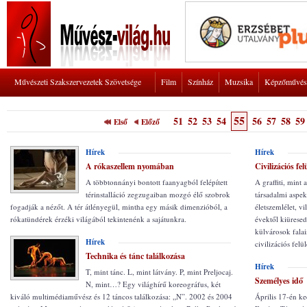
Művészeti Szakszervezetek Szövetsége
Film
Színház
Muzsika
Képzőművés
55
51
52
53
54
56
57
58
59
Első
Előző
Hírek
Hírek
A rókaszellem nyomában
Civilizációs fel
A többtonnányi bontott faanyagból felépített
A graffiti, mint
térinstalláció zegzugaiban mozgó élő szobrok
társadalmi aspek
fogadják a nézőt. A tér átlényegül, mintha egy másik dimenzióból, a
életszemlélet, vi
rókatündérek érzéki világából tekintenénk a sajátunkra.
évektől kiüresed
külvárosok fala
Hírek
civilizációs fel
Technika és tánc találkozása
Hírek
T, mint tánc. L, mint látvány. P, mint Preljocaj.
Személyes idő
N, mint…? Egy világhírű koreográfus, két
kiváló multimédiaművész és 12 táncos találkozása: „N”. 2002 és 2004
Április 17-én k