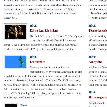
Kamaraszínház és Művészetek Házának rendhagyó vizuális színházi
Ghost Exchange 
koncertje Bartók Béla születésének 125. évfordulója alkalmából, Úton
mutatja be az el
Bartókkal címmel. Ezt követően 31-én szombaton a Pécsi Balett
tánc koprodukció
mutatkozik be Jurányi Patrick Bahnhof című kétrészes multimédiás
a TranzDanz pé
táncestjével.
közölték a szer
Hírek
Hírek
Kéj ott fent, kín itt lent
Picasso képzele
Három kötél az ég felé. Három férfi és még egy:
Picasso: A világ
az egység. Az előadás Frenák Pál a nemek
előadást mutat b
szerepét, azok viszonyrendszerét vizsgáló trilógiájának első része. A
Baltazár Színhá
produkció március 23-tól 25-ig, este 8-órától látható a Trafóban.
társulat vezetője
Hírek
Hírek
Lendületben
Aranytánc
Márciusban, áprilisban és májusban
A Maurizio Ves
megmutatjuk, hogy minden koreográfia az első
győzött a latin
mozdulatból születik. Januári „Három a tánc!” sorozatunk után, most
második állomás
ismét fiatal alkotók és táncpremierek a Trafóban! Variációk arra, hogy
idén már két GS
hogyan és miért táncol(j)unk: a Budapest Tánciskola növéndékei, Hód
is elhozta az ar
Adrienn és táncosai, az Inspiráció est résztvevői és a Táncmaraton
Hírek
közreműködői remek példák arra, hogy milyen utakon, hová vezethet
Hoz-e megnyug
az a bizonyos első mozdulat!
Bábjátékban kelt
Hírek