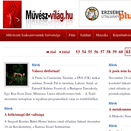
Művészeti Szakszervezetek Szövetsége
Film
Színház
Muzsika
Képzőművés
61
53
54
55
56
57
58
59
60
Első
Előző
Hírek
Hírek
Válassz életformát!
A poén nem ha
A Finita la Commedia Társulat, a DV8 (UK) fizikai
November 24-én,
színház, Frenák Pál és társulata, Lakner Antal, az
kezdettel láthat
Édentől Keletre Fesztivál, a Budapest Tánciskola,
című előadás az
Egy Kiss Erzsi Zene, Mitsoura, Litera előszilveszteri buli. – A Trafó
produkciójában.
december hónapban is izgalmas programokkal várja az érdeklődőket.
Hírek
Hírek
A metakommuni
A hétköznapi élet valósága
A Miskolci Nemz
A Szegedi Kortárs Balett Homo ludens című előadása látható december
Hírek
16-án Kecskeméten, a Katona József Színházban.