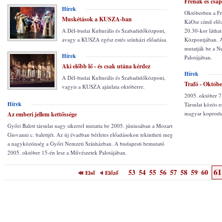
Frenák és csap
Hírek
Októberben a Fr
Muskétások a KUSZA-ban
KáOsz című előad
A Dél-budai Kulturális és Szabadidőközpont,
20.30-kor láthat
avagy a KUSZA egész estés színházi előadása.
Központjában. A
mutatják be a N
Hírek
Palotájában.
Aki előbb lő - és csak utána kérdez
Hírek
A Dél-budai Kulturális és Szabadidőközpont,
Trafó - Októb
vagyis a KUSZA ajánlata októberre.
2005. október 7
Hírek
Társulat közös 
magyar koproduk
Az emberi jellem kettőssége
Győri Balett társulat nagy sikerrel mutatta be 2005. júniusában a Mozart
Giovanni c. balettjét. Az új évadban bérletes előadásokon tekintheti meg
a nagyközönség a Győri Nemzeti Színházban. A budapesti bemutató
2005. október 15-én lesz a Művészetek Palotájában.
61
53
54
55
56
57
58
59
60
Első
Előző