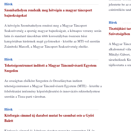
Hírek
jelentette be az
csütörtökön tata
Szombathelyen rendezik meg hétvégén a magyar táncsport
bajnokságokat
Hírek
A hétvégén Szombathelyen rendezi meg a Magyar Táncsport
Tisztújítást t
Szakszövetség a sportág magyar bajnokságait, a kétnapos verseny során
Szövetségében
latin és standard táncokban több korosztályban összesen húsz
kategóriában hirdetnek majd győzteseket - közölte az MTI-vel szerdán
A Magyar Táncm
Zsámboki Marcell, a Magyar Táncsport Szakszövetség elnöke.
alkalommal vála
Mihályi Gábort,
Hírek
társelnöknek Kis
tájékoztatta a s
Tehetségcentrumot indított a Magyar Táncművészeti Egyetem
Szegeden
Az országban elsőként Szegeden és Oroszlányban indított
tehetségcentrumot a Magyar Táncművészeti Egyetem (MTE) - közölte a
felsőoktatási intézmény képzésfejlesztési és innovációs rektorhelyettese
szerdán a Tisza-parti városban.
Hírek
Körforgás címmel új darabot mutat be szombat este a Győri
Balett
Körforgás címmel új, kétrészes darabot mutat be szeptember 18-án