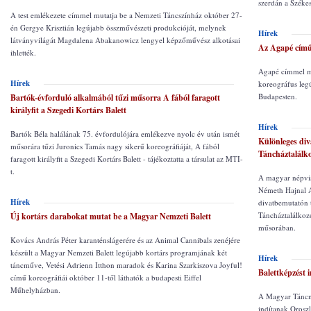
szerdán a Székes
A test emlékezete címmel mutatja be a Nemzeti Táncszínház október 27-
én Gergye Krisztián legújabb összművészeti produkcióját, melynek
Hírek
látványvilágát Magdalena Abakanowicz lengyel képzőművész alkotásai
Az Agapé című
ihlették.
Agapé címmel m
Hírek
koreográfus leg
Budapesten.
Bartók-évforduló alkalmából tűzi műsorra A fából faragott
királyfit a Szegedi Kortárs Balett
Hírek
Bartók Béla halálának 75. évfordulójára emlékezve nyolc év után ismét
Különleges div
műsorára tűzi Juronics Tamás nagy sikerű koreográfiáját, A fából
Táncháztalálk
faragott királyfit a Szegedi Kortárs Balett - tájékoztatta a társulat az MTI-
t.
A magyar népvis
Németh Hajnal A
Hírek
divatbemutatón 
Táncháztalálkozó
Új kortárs darabokat mutat be a Magyar Nemzeti Balett
műsorában.
Kovács András Péter karanténslágerére és az Animal Cannibals zenéjére
készült a Magyar Nemzeti Balett legújabb kortárs programjának két
Hírek
táncműve, Vetési Adrienn Itthon maradok és Karina Szarkiszova Joyful!
Balettképzést 
című koreográfiái október 11-től láthatók a budapesti Eiffel
Műhelyházban.
A Magyar Táncmű
indítanak Oroszl