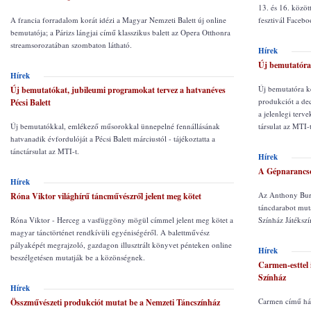
13. és 16. közöt
A francia forradalom korát idézi a Magyar Nemzeti Balett új online
fesztivál Facebo
bemutatója; a Párizs lángjai című klasszikus balett az Opera Otthonra
streamsorozatában szombaton látható.
Hírek
Új bemutatóra 
Hírek
Új bemutatóra ké
Új bemutatókat, jubileumi programokat tervez a hatvanéves
produkciót a dec
Pécsi Balett
a jelenlegi terve
Új bemutatókkal, emlékező műsorokkal ünnepelné fennállásának
társulat az MTI-t
hatvanadik évfordulóját a Pécsi Balett márciustól - tájékoztatta a
tánctársulat az MTI-t.
Hírek
A Gépnarancsot
Hírek
Az Anthony Burg
Róna Viktor világhírű táncművészről jelent meg kötet
táncdarabot muta
Róna Viktor - Herceg a vasfüggöny mögül címmel jelent meg kötet a
Színház Játéksz
magyar tánctörténet rendkívüli egyéniségéről. A balettművész
pályaképét megrajzoló, gazdagon illusztrált könyvet pénteken online
Hírek
beszélgetésen mutatják be a közönségnek.
Carmen-esttel 
Színház
Hírek
Carmen című háro
Összművészeti produkciót mutat be a Nemzeti Táncszínház