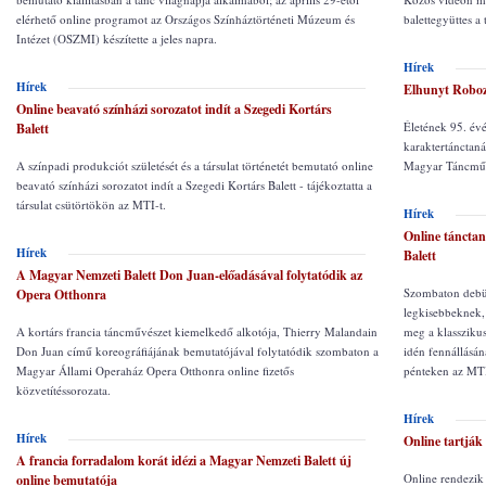
elérhető online programot az Országos Színháztörténeti Múzeum és
balettegyüttes a
Intézet (OSZMI) készítette a jeles napra.
Hírek
Hírek
Elhunyt Roboz
Online beavató színházi sorozatot indít a Szegedi Kortárs
Életének 95. év
Balett
karaktertánctaná
A színpadi produkciót születését és a társulat történetét bemutató online
Magyar Táncműv
beavató színházi sorozatot indít a Szegedi Kortárs Balett - tájékoztatta a
társulat csütörtökön az MTI-t.
Hírek
Online tánctaní
Hírek
Balett
A Magyar Nemzeti Balett Don Juan-előadásával folytatódik az
Szombaton debütá
Opera Otthonra
legkisebbeknek,
A kortárs francia táncművészet kiemelkedő alkotója, Thierry Malandain
meg a klasszikus 
Don Juan című koreográfiájának bemutatójával folytatódik szombaton a
idén fennállásán
Magyar Állami Operaház Opera Otthonra online fizetős
pénteken az MTI
közvetítéssorozata.
Hírek
Hírek
Online tartják
A francia forradalom korát idézi a Magyar Nemzeti Balett új
Online rendezik
online bemutatója