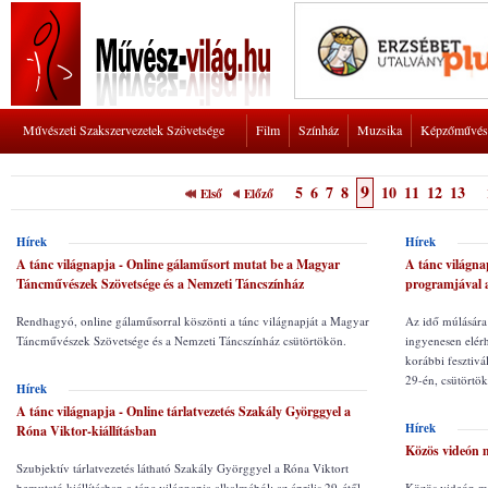
Művészeti Szakszervezetek Szövetsége
Film
Színház
Muzsika
Képzőművés
9
5
6
7
8
10
11
12
13
Első
Előző
Hírek
Hírek
A tánc világnapja - Online gálaműsort mutat be a Magyar
A tánc világnap
Táncművészek Szövetsége és a Nemzeti Táncszínház
programjával 
Rendhagyó, online gálaműsorral köszönti a tánc világnapját a Magyar
Az idő múlására 
Táncművészek Szövetsége és a Nemzeti Táncszínház csütörtökön.
ingyenesen elér
korábbi fesztivá
29-én, csütörtö
Hírek
A tánc világnapja - Online tárlatvezetés Szakály Györggyel a
Hírek
Róna Viktor-kiállításban
Közös videón m
Szubjektív tárlatvezetés látható Szakály Györggyel a Róna Viktort
bemutató kiállításban a tánc világnapja alkalmából; az április 29-étől
Közös videón mut