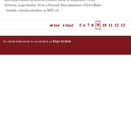
Győrben, majd október 10-én a Nemzeti Táncszínházban a Győri Balett
- közölte a társulat pénteken az MTI-vel.
9
5
6
7
8
10
11
12
13
Első
Előző
Az oldalt fejlesztette és üzemelteti az
Ergo System