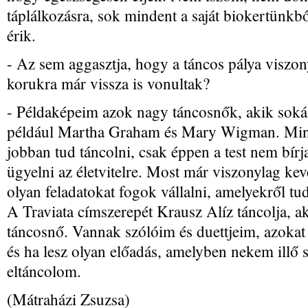
táplálkozásra, sok mindent a saját biokertünkb
érik.
- Az sem aggasztja, hogy a táncos pálya viszon
korukra már vissza is vonultak?
- Példaképeim azok nagy táncosnők, akik soká
például Martha Graham és Mary Wigman. Miné
jobban tud táncolni, csak éppen a test nem bírj
ügyelni az életvitelre. Most már viszonylag kev
olyan feladatokat fogok vállalni, amelyekről t
A Traviata címszerepét Krausz Alíz táncolja, a
táncosnő. Vannak szólóim és duettjeim, azokat
és ha lesz olyan előadás, amelyben nekem illő
eltáncolom.
(Mátraházi Zsuzsa)