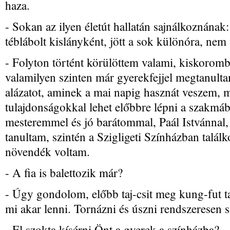
haza.
- Sokan az ilyen életút hallatán sajnálkoznának
téblábolt kislányként, jött a sok különóra, nem
- Folyton történt körülöttem valami, kiskoromba
valamilyen szinten már gyerekfejjel megtanulta
alázatot, aminek a mai napig hasznát veszem, m
tulajdonságokkal lehet előbbre lépni a szakmá
mesteremmel és jó barátommal, Paál Istvánnal,
tanultam, szintén a Szigligeti Színházban találk
növendék voltam.
- A fia is balettozik már?
- Úgy gondolom, előbb taj-csit meg kung-fut ta
mi akar lenni. Tornázni és úszni rendszeresen s
- El szokta kísérni Önt a gyerek a színházba?