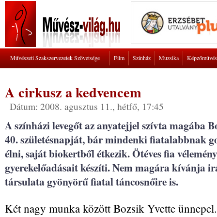
Művészeti Szakszervezetek Szövetsége
Film
Színház
Muzsika
Képzőművés
A cirkusz a kedvencem
Dátum: 2008. agusztus 11., hétfő, 17:45
A színházi levegőt az anyatejjel szívta magába B
40. születésnapját, bár mindenki fiatalabbnak g
élni, saját biokertből étkezik. Ötéves fia vélemé
gyerekelőadásait készíti. Nem magára kívánja ir
társulata gyönyörű fiatal táncosnőire is.
Két nagy munka között Bozsik Yvette ünnepel. 