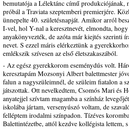
bemutatója a Lélektánc című produkciójának, 
próbál a Traviata szeptemberi premierjére. Kö
ünnepelte 40. születésnapját. Amikor arról besz
I-vel, hol Y-nal a keresztnevét, elmondta, hogy
anyakönyvezték, de azóta már kiejtés szerinti í
nevet. S ezzel máris elérkeztünk a gyerekkorho
emlékszik szívesen az első életszakaszából.
- Az egész gyerekkorom eseménydús volt. Hár
keresztapám Mozsonyi Albert balettmester jóvol
falun a nagyszüleimnél, de szüleim fiatalon a s
játszottak. Ott nevelkedtem, Csomós Mari és Hol
anyatejjel szívtam magamba a színház levegőjét
iskolába jártam, versenyúszó voltam, de szaval
felléptem irodalmi színpadon. Tízéves koromb
Balettintézetbe, attól kezdve kollégista lettem