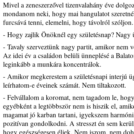
Mivel a zeneszerzővel tizenvalahány éve dolgoz
mondanom neki, hogy mai hangulatot szeretnék,
furcsává tenni, elemelni, hogy távolról szóljon.
- Hogy zajlik Önöknél egy születésnap? Nagy 
- Tavaly szerveztünk nagy partit, amikor nem v
Az idei év a családon belüli ünneplésé a Balato
leginkább a munkára koncentrálok.
- Amikor megkerestem a születésnapi interjú 
leírhatom-e éveinek számát. Nem tiltakozott.
- Felvállalom a koromat, nem tagadom le, hog
egyébként a legtöbbször nem is hiszik el, am
magamat jó karban tartani, igyekszem harmón
pozitívan gondolkodni. A stresszt én sem kerül
hogy egészségesen éljek. Nem iszom, nem do