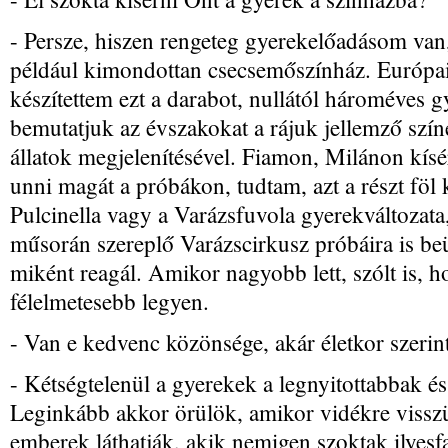
- Persze, hiszen rengeteg gyerekelőadásom va
például kimondottan csecsemőszínház. Európai
készítettem ezt a darabot, nullától hároméves 
bemutatjuk az évszakokat a rájuk jellemző szí
állatok megjelenítésével. Fiamon, Milánon kísé
unni magát a próbákon, tudtam, azt a részt föl 
Pulcinella vagy a Varázsfuvola gyerekváltozata
műsorán szereplő Varázscirkusz próbáira is beü
miként reagál. Amikor nagyobb lett, szólt is, 
félelmetesebb legyen.
- Van e kedvenc közönsége, akár életkor szerin
- Kétségtelenül a gyerekek a legnyitottabbak és
Leginkább akkor örülök, amikor vidékre visszü
emberek láthatják, akik nemigen szoktak ilyesfa