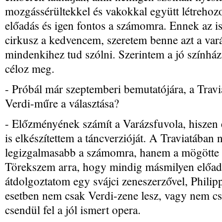
mozgássérültekkel és vakokkal együtt létrehoz
előadás és igen fontos a számomra. Ennek az is
cirkusz a kedvencem, szeretem benne azt a vará
mindenkihez tud szólni. Szerintem a jó színház 
céloz meg.
- Próbál már szeptemberi bemutatójára, a Travi
Verdi-műre a választása?
- Előzményének számít a Varázsfuvola, hiszen
is elkészítettem a táncverzióját. A Traviatában 
legizgalmasabb a számomra, hanem a mögötte t
Törekszem arra, hogy mindig másmilyen előadás
átdolgoztatom egy svájci zeneszerzővel, Philippe
esetben nem csak Verdi-zene lesz, vagy nem 
csendül fel a jól ismert opera.