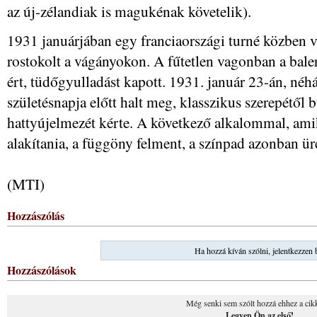
az új-zélandiak is magukénak követelik).
1931 januárjában egy franciaországi turné közben v
rostokolt a vágányokon. A fűtetlen vagonban a bale
ért, tüdőgyulladást kapott. 1931. január 23-án, né
születésnapja előtt halt meg, klasszikus szerepétől 
hattyújelmezét kérte. A következő alkalommal, amiko
alakítania, a függöny felment, a színpad azonban ür
(MTI)
Hozzászólás
Ha hozzá kíván szólni, jelentkezzen 
Hozzászólások
Még senki sem szólt hozzá ehhez a cik
Legyen Ön az első!