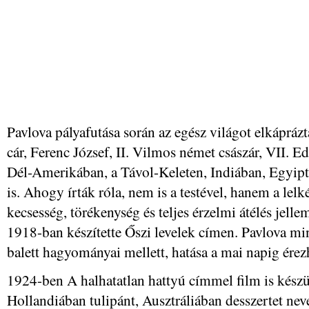
Pavlova pályafutása során az egész világot elkáprázt
cár, Ferenc József, II. Vilmos német császár, VII. Edu
Dél-Amerikában, a Távol-Keleten, Indiában, Egyi
is. Ahogy írták róla, nem is a testével, hanem a lelké
kecsesség, törékenység és teljes érzelmi átélés jelle
1918-ban készítette Őszi levelek címen. Pavlova m
balett hagyományai mellett, hatása a mai napig érez
1924-ben A halhatatlan hattyú címmel film is kész
Hollandiában tulipánt, Ausztráliában desszertet nevez