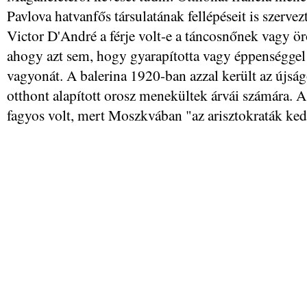
Pavlova hatvanfős társulatának fellépéseit is szerve
Victor D'André a férje volt-e a táncosnőnek vagy ö
ahogy azt sem, hogy gyarapította vagy éppenséggel
vagyonát. A balerina 1920-ban azzal került az újsá
otthont alapított orosz menekültek árvái számára. A
fagyos volt, mert Moszkvában "az arisztokraták ke