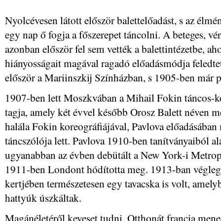
Nyolcévesen látott először balettelőadást, s az élmé
egy nap ő fogja a főszerepet táncolni. A beteges, vé
azonban először fel sem vették a balettintézetbe, ah
hiányosságait magával ragadó előadásmódja feledtet
először a Mariinszkij Színházban, s 1905-ben már 
1907-ben lett Moszkvában a Mihail Fokin táncos-kor
tagja, amely két évvel később Orosz Balett néven m
halála Fokin koreográfiájával, Pavlova előadásába
táncszólója lett. Pavlova 1910-ben tanítványaiból ala
ugyanabban az évben debütált a New York-i Metrop
1911-ben Londont hódította meg. 1913-ban végleg a 
kertjében természetesen egy tavacska is volt, amely
hattyúk úszkáltak.
Magánéletéről keveset tudni. Otthonát francia mene