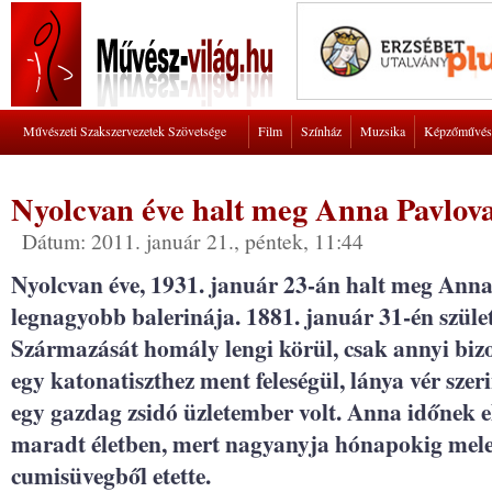
Művészeti Szakszervezetek Szövetsége
Film
Színház
Muzsika
Képzőművés
Nyolcvan éve halt meg Anna Pavlov
Dátum: 2011. január 21., péntek, 11:44
Nyolcvan éve, 1931. január 23-án halt meg Anna
legnagyobb balerinája. 1881. január 31-én szüle
Származását homály lengi körül, csak annyi bi
egy katonatiszthez ment feleségül, lánya vér sze
egy gazdag zsidó üzletember volt. Anna időnek elő
maradt életben, mert nagyanyja hónapokig mele
cumisüvegből etette.