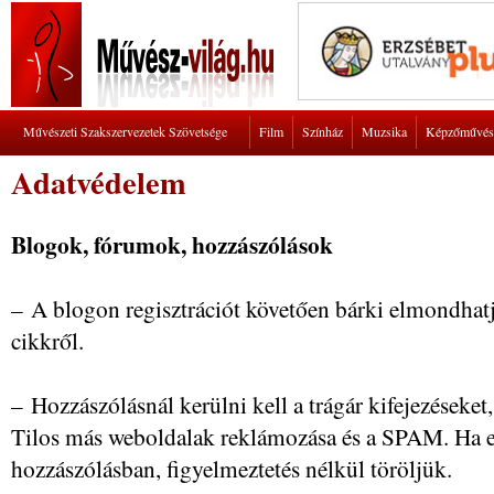
Művészeti Szakszervezetek Szövetsége
Film
Színház
Muzsika
Képzőművés
Adatvédelem
Blogok, fórumok, hozzászólások
– A blogon regisztrációt követően bárki elmondhatj
cikkről.
– Hozzászólásnál kerülni kell a trágár kifejezéseket
Tilos más weboldalak reklámozása és a SPAM. Ha e
hozzászólásban, figyelmeztetés nélkül töröljük.