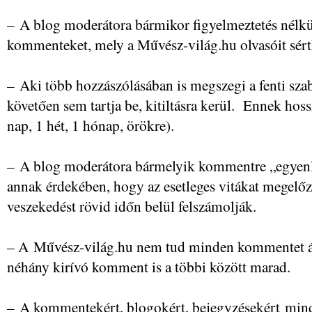
– A blog moderátora bármikor figyelmeztetés nélkül
kommenteket, mely a Művész-világ.hu olvasóit sért
– Aki több hozzászólásában is megszegi a fenti szabá
követően sem tartja be, kitiltásra kerül. Ennek hos
nap, 1 hét, 1 hónap, örökre).
– A blog moderátora bármelyik kommentre „egyenlő
annak érdekében, hogy az esetleges vitákat megelőz
veszekedést rövid időn belül felszámolják.
– A Művész-világ.hu nem tud minden kommentet áto
néhány kirívó komment is a többi között marad.
– A kommentekért, blogokért, bejegyzésekért minde